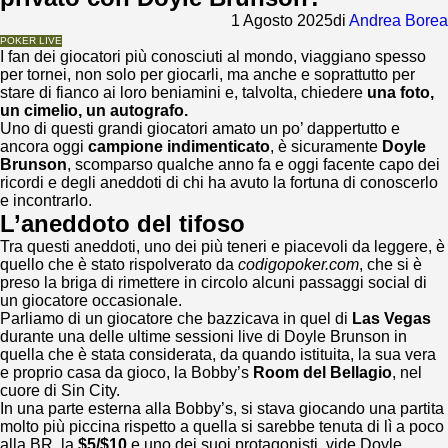
1 Agosto 2025
di
Andrea Borea
POKER LIVE
I fan dei giocatori più conosciuti al mondo, viaggiano spesso
per tornei, non solo per giocarli, ma anche e soprattutto per
stare di fianco ai loro beniamini e, talvolta, chiedere
una foto,
un cimelio, un autografo.
Uno di questi grandi giocatori amato un po’ dappertutto e
ancora oggi
campione indimenticato
, è sicuramente
Doyle
Brunson
, scomparso qualche anno fa e oggi facente capo dei
ricordi e degli aneddoti di chi ha avuto la fortuna di conoscerlo
e incontrarlo.
L’aneddoto del tifoso
Tra questi aneddoti, uno dei più teneri e piacevoli da leggere, è
quello che è stato rispolverato da
codigopoker.com
, che si è
preso la briga di rimettere in circolo alcuni passaggi social di
un giocatore occasionale.
Parliamo di un giocatore che bazzicava in quel di
Las Vegas
durante una delle ultime sessioni live di Doyle Brunson in
quella che è stata considerata, da quando istituita, la sua vera
e proprio casa da gioco, la Bobby’s
Room del Bellagio
, nel
cuore di Sin City.
In una parte esterna alla Bobby’s, si stava giocando una partita
molto più piccina rispetto a quella si sarebbe tenuta di lì a poco
alla BR, la
$5/$10
e uno dei suoi protagonisti, vide Doyle