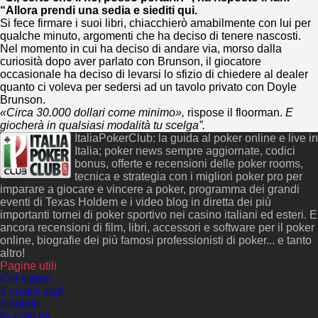
“Allora prendi una sedia e siediti qui.
Si fece firmare i suoi libri, chiacchierò amabilmente con lui per
qualche minuto, argomenti che ha deciso di tenere nascosti.
Nel momento in cui ha deciso di andare via, morso dalla
curiosità dopo aver parlato con Brunson, il giocatore
occasionale ha deciso di levarsi lo sfizio di chiedere al dealer
quanto ci voleva per sedersi ad un tavolo privato con Doyle
Brunson.
«Circa 30.000 dollari come minimo»,
rispose il floorman.
E
giocherà in qualsiasi modalità tu scelga”.
ItaliaPokerClub: la guida al poker online e live in
Italia; poker news sempre aggiornate, codici
bonus, offerte e recensioni delle poker rooms,
tecnica e strategia con i migliori poker pro per
imparare a giocare e vincere a poker, programma dei grandi
eventi di Texas Holdem e i video blog in diretta dei più
importanti tornei di poker sportivo nei casino italiani ed esteri. E
ancora recensioni di film, libri, accessori e software per il poker
online, biografie dei più famosi professionisti di poker... e tanto
altro!
Pagine utili
Chi siamo
Il nostro staff
Contatti
Pubblicità