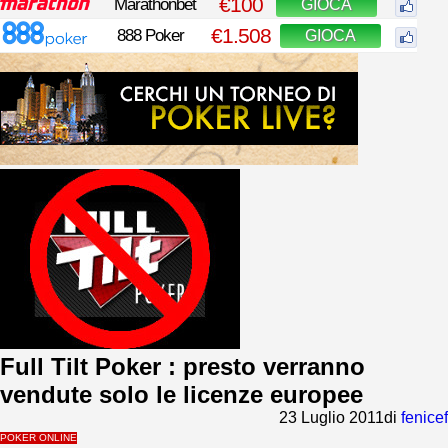
€100
Marathonbet
GIOCA
€1.508
888 Poker
GIOCA
Full Tilt Poker : presto verranno
vendute solo le licenze europee
23 Luglio 2011
di
fenicef
POKER ONLINE