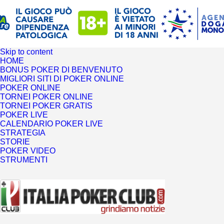
Skip to content
HOME
BONUS POKER DI BENVENUTO
MIGLIORI SITI DI POKER ONLINE
POKER ONLINE
TORNEI POKER ONLINE
TORNEI POKER GRATIS
POKER LIVE
CALENDARIO POKER LIVE
STRATEGIA
STORIE
POKER VIDEO
STRUMENTI