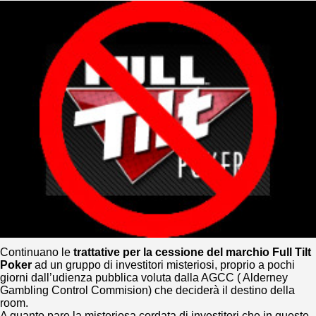
Continuano le
trattative per la cessione del marchio Full Tilt
Poker
ad un gruppo di investitori misteriosi, proprio a pochi
giorni dall’udienza pubblica voluta dalla AGCC ( Alderney
Gambling Control Commision) che deciderà il destino della
room.
A quanto pare la misteriosa cordata di investitori che in queste