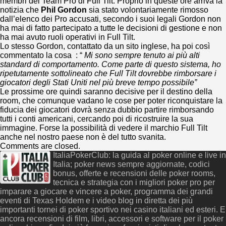
membri del Team Pro di Full Tilt. Proprio in queste ore arriva la
notizia che
Phil Gordon
sia stato volontariamente rimosso
dall’elenco dei Pro accusati, secondo i suoi legali Gordon non
ha mai di fatto partecipato a tutte le decisioni di gestione e non
ha mai avuto ruoli operativi in Full Tilt.
Lo stesso Gordon, contattato da un sito inglese, ha poi così
commentato la cosa : “
Mi sono sempre tenuto ai più alti
standard di comportamento. Come parte di questo sistema, ho
ripetutamente sottolineato che Full Tilt dovrebbe rimborsare i
giocatori degli Stati Uniti nel più breve tempo possibile”
Le prossime ore quindi saranno decisive per il destino della
room, che comunque vadano le cose per poter riconquistare la
fiducia dei giocatori dovrà senza dubbio partire rimborsando
tutti i conti americani, cercando poi di ricostruire la sua
immagine. Forse la possibilità di vedere il marchio Full Tilt
anche nel nostro paese non è del tutto svanita.
Comments are closed.
ItaliaPokerClub: la guida al poker online e live in
Italia; poker news sempre aggiornate, codici
bonus, offerte e recensioni delle poker rooms,
tecnica e strategia con i migliori poker pro per
imparare a giocare e vincere a poker, programma dei grandi
eventi di Texas Holdem e i video blog in diretta dei più
importanti tornei di poker sportivo nei casino italiani ed esteri. E
ancora recensioni di film, libri, accessori e software per il poker