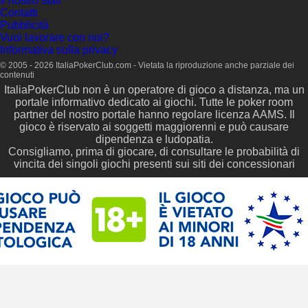
Il nostro staff
Contatti
Pubblicità
Vuoi lavorare con noi?
Informativa sulla privacy
© 2005 - 2026 ItaliaPokerClub.com - Vietata la riproduzione anche parziale dei
contenuti
ItaliaPokerClub non è un operatore di gioco a distanza, ma un
portale informativo dedicato ai giochi. Tutte le poker room
partner del nostro portale hanno regolare licenza AAMS. Il
gioco è riservato ai soggetti maggiorenni e può causare
dipendenza e ludopatia.
Consigliamo, prima di giocare, di consultare le probabilità di
vincita dei singoli giochi presenti sui siti dei concessionari