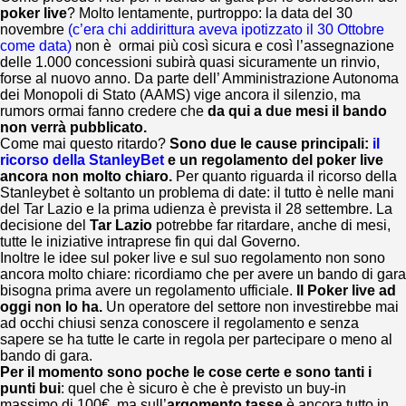
poker live
? Molto lentamente, purtroppo: la data del 30
novembre
(c’era chi addirittura aveva ipotizzato il 30 Ottobre
come data)
non è ormai più così sicura e così l’assegnazione
delle 1.000 concessioni subirà quasi sicuramente un rinvio,
forse al nuovo anno. Da parte dell’ Amministrazione Autonoma
dei Monopoli di Stato (AAMS) vige ancora il silenzio, ma
rumors ormai fanno credere che
da qui a due mesi il bando
non verrà pubblicato.
Come mai questo ritardo?
Sono due le cause principali:
il
ricorso della StanleyBet
e un regolamento del poker live
ancora non molto chiaro.
Per quanto riguarda il ricorso della
Stanleybet è soltanto un problema di date: il tutto è nelle mani
del Tar Lazio e la prima udienza è prevista il 28 settembre. La
decisione del
Tar Lazio
potrebbe far ritardare, anche di mesi,
tutte le iniziative intraprese fin qui dal Governo.
Inoltre le idee sul poker live e sul suo regolamento non sono
ancora molto chiare: ricordiamo che per avere un bando di gara
bisogna prima avere un regolamento ufficiale.
Il Poker live ad
oggi non lo ha.
Un operatore del settore non investirebbe mai
ad occhi chiusi senza conoscere il regolamento e senza
sapere se ha tutte le carte in regola per partecipare o meno al
bando di gara.
Per il momento sono poche le cose certe e sono tanti i
punti bui
: quel che è sicuro è che è previsto un buy-in
massimo di 100€, ma sull’
argomento tasse
è ancora tutto in