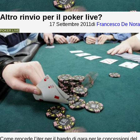
Altro rinvio per il poker live?
17 Settembre 2011
di
Francesco De Nora
POKER LIVE
Come procede l’iter per il bando di gara per le concessioni del