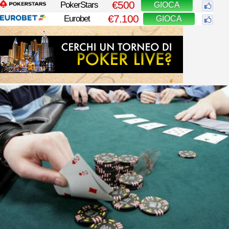
€500
PokerStars
GIOCA
€7.100
Eurobet
GIOCA