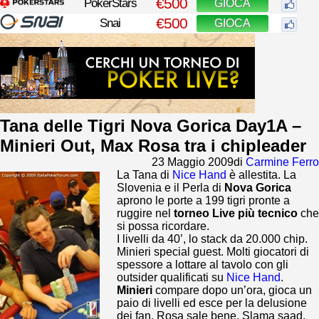
€500
PokerStars
GIOCA
€500
Snai
GIOCA
Tana delle Tigri Nova Gorica Day1A –
Minieri Out, Max Rosa tra i chipleader
23 Maggio 2009
di
Carmine Ferro
La Tana di
Nice Hand
è allestita. La
Slovenia e il Perla di
Nova Gorica
aprono le porte a 199 tigri pronte a
ruggire nel
torneo Live più tecnico
che
si possa ricordare.
I livelli da 40’, lo stack da 20.000 chip.
Minieri special guest. Molti giocatori di
spessore a lottare al tavolo con gli
outsider qualificati su
Nice Hand
.
Minieri
compare dopo un’ora, gioca un
paio di livelli ed esce per la delusione
dei fan. Rosa sale bene, Slama saad,