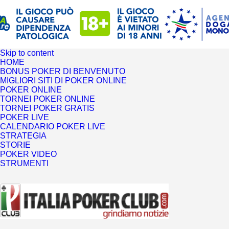
Skip to content
HOME
BONUS POKER DI BENVENUTO
MIGLIORI SITI DI POKER ONLINE
POKER ONLINE
TORNEI POKER ONLINE
TORNEI POKER GRATIS
POKER LIVE
CALENDARIO POKER LIVE
STRATEGIA
STORIE
POKER VIDEO
STRUMENTI