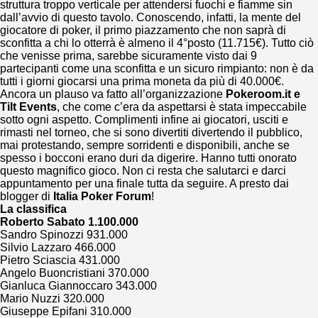
struttura troppo verticale per attendersi fuochi e fiamme sin
dall’avvio di questo tavolo. Conoscendo, infatti, la mente del
giocatore di poker, il primo piazzamento che non saprà di
sconfitta a chi lo otterrà è almeno il 4°posto (11.715€). Tutto ciò
che venisse prima, sarebbe sicuramente visto dai 9
partecipanti come una sconfitta e un sicuro rimpianto: non è da
tutti i giorni giocarsi una prima moneta da più di 40.000€.
Ancora un plauso va fatto all’organizzazione
Pokeroom.it e
Tilt Events
, che come c’era da aspettarsi è stata impeccabile
sotto ogni aspetto. Complimenti infine ai giocatori, usciti e
rimasti nel torneo, che si sono divertiti divertendo il pubblico,
mai protestando, sempre sorridenti e disponibili, anche se
spesso i bocconi erano duri da digerire. Hanno tutti onorato
questo magnifico gioco. Non ci resta che salutarci e darci
appuntamento per una finale tutta da seguire. A presto dai
blogger di
Italia Poker Forum
!
La classifica
Roberto Sabato 1.100.000
Sandro Spinozzi 931.000
Silvio Lazzaro 466.000
Pietro Sciascia 431.000
Angelo Buoncristiani 370.000
Gianluca Giannoccaro 343.000
Mario Nuzzi 320.000
Giuseppe Epifani 310.000