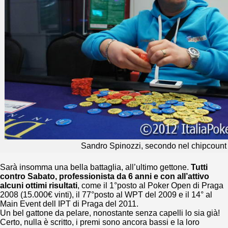
Sandro Spinozzi, secondo nel chipcount
Sarà insomma una bella battaglia, all’ultimo gettone.
Tutti
contro Sabato, professionista da 6 anni e con all’attivo
alcuni ottimi risultati
, come il 1°posto al Poker Open di Praga
2008 (15.000€ vinti), il 77°posto al WPT del 2009 e il 14° al
Main Event dell IPT di Praga del 2011.
Un bel gattone da pelare, nonostante senza capelli lo sia già!
Certo, nulla è scritto, i premi sono ancora bassi e la loro