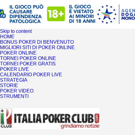
Skip to content
HOME
BONUS POKER DI BENVENUTO
MIGLIORI SITI DI POKER ONLINE
POKER ONLINE
TORNEI POKER ONLINE
TORNEI POKER GRATIS
POKER LIVE
CALENDARIO POKER LIVE
STRATEGIA
STORIE
POKER VIDEO
STRUMENTI