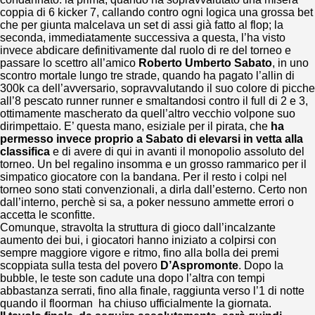
coppia di 6 kicker 7, callando contro ogni logica una grossa bet
che per giunta malcelava un set di assi già fatto al flop; la
seconda, immediatamente successiva a questa, l’ha visto
invece abdicare definitivamente dal ruolo di re del torneo e
passare lo scettro all’amico
Roberto Umberto Sabato
, in uno
scontro mortale lungo tre strade, quando ha pagato l’allin di
300k ca dell’avversario, sopravvalutando il suo colore di picche
all’8 pescato runner runner e smaltandosi contro il full di 2 e 3,
ottimamente mascherato da quell’altro vecchio volpone suo
dirimpettaio. E’ questa mano, esiziale per il pirata, che
ha
permesso invece proprio a Sabato di elevarsi in vetta alla
classifica
e di avere di qui in avanti il monopolio assoluto del
torneo. Un bel regalino insomma e un grosso rammarico per il
simpatico giocatore con la bandana. Per il resto i colpi nel
torneo sono stati convenzionali, a dirla dall’esterno. Certo non
dall’interno, perchè si sa, a poker nessuno ammette errori o
accetta le sconfitte.
Comunque, stravolta la struttura di gioco dall’incalzante
aumento dei bui, i giocatori hanno iniziato a colpirsi con
sempre maggiore vigore e ritmo, fino alla bolla dei premi
scoppiata sulla testa del povero
D’Aspromonte
. Dopo la
bubble, le teste son cadute una dopo l’altra con tempi
abbastanza serrati, fino alla finale, raggiunta verso l’1 di notte
quando il floorman ha chiuso ufficialmente la giornata.