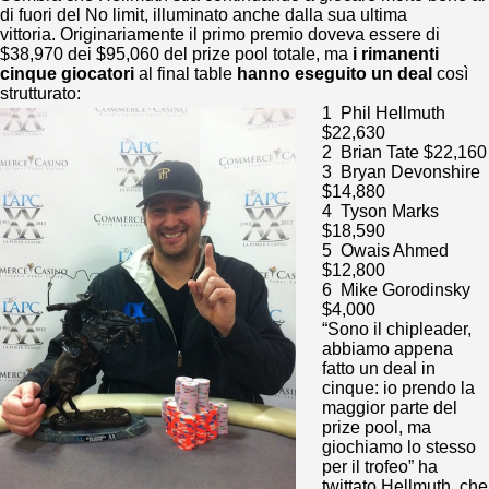
di fuori del No limit, illuminato anche dalla sua ultima
vittoria. Originariamente il primo premio doveva essere di
$38,970 dei $95,060 del prize pool totale, ma
i rimanenti
cinque giocatori
al final table
hanno eseguito un deal
così
strutturato:
1 Phil Hellmuth
$22,630
2 Brian Tate $22,160
3 Bryan Devonshire
$14,880
4 Tyson Marks
$18,590
5 Owais Ahmed
$12,800
6 Mike Gorodinsky
$4,000
“Sono il chipleader,
abbiamo appena
fatto un deal in
cinque: io prendo la
maggior parte del
prize pool, ma
giochiamo lo stesso
per il trofeo” ha
twittato Hellmuth, che