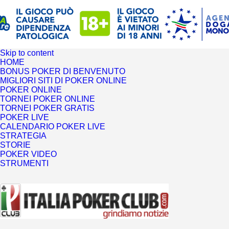
Skip to content
HOME
BONUS POKER DI BENVENUTO
MIGLIORI SITI DI POKER ONLINE
POKER ONLINE
TORNEI POKER ONLINE
TORNEI POKER GRATIS
POKER LIVE
CALENDARIO POKER LIVE
STRATEGIA
STORIE
POKER VIDEO
STRUMENTI