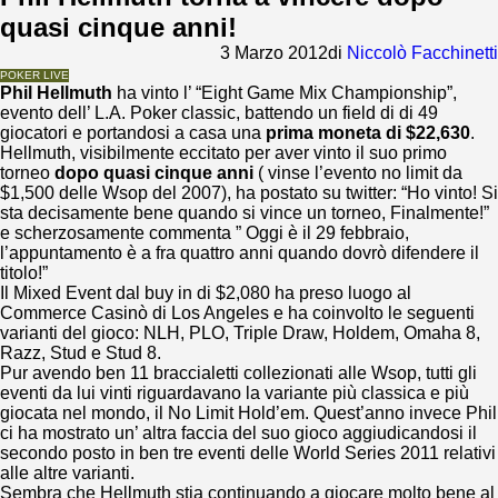
quasi cinque anni!
3 Marzo 2012
di
Niccolò Facchinetti
POKER LIVE
Phil Hellmuth
ha vinto l’ “Eight Game Mix Championship”,
evento dell’ L.A. Poker classic, battendo un field di di 49
giocatori e portandosi a casa una
prima moneta di $22,630
.
Hellmuth, visibilmente eccitato per aver vinto il suo primo
torneo
dopo quasi cinque anni
( vinse l’evento no limit da
$1,500 delle Wsop del 2007), ha postato su twitter: “Ho vinto! Si
sta decisamente bene quando si vince un torneo, Finalmente!”
e scherzosamente commenta ” Oggi è il 29 febbraio,
l’appuntamento è a fra quattro anni quando dovrò difendere il
titolo!”
Il Mixed Event dal buy in di $2,080 ha preso luogo al
Commerce Casinò di Los Angeles e ha coinvolto le seguenti
varianti del gioco: NLH, PLO, Triple Draw, Holdem, Omaha 8,
Razz, Stud e Stud 8.
Pur avendo ben 11 braccialetti collezionati alle Wsop, tutti gli
eventi da lui vinti riguardavano la variante più classica e più
giocata nel mondo, il No Limit Hold’em. Quest’anno invece Phil
ci ha mostrato un’ altra faccia del suo gioco aggiudicandosi il
secondo posto in ben tre eventi delle World Series 2011 relativi
alle altre varianti.
Sembra che Hellmuth stia continuando a giocare molto bene al