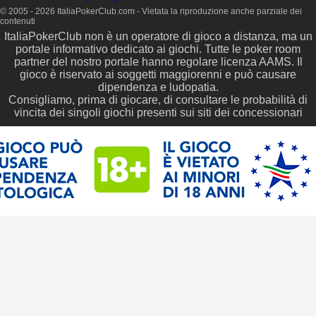
© 2005 - 2026 ItaliaPokerClub.com - Vietata la riproduzione anche parziale dei
contenuti
ItaliaPokerClub non è un operatore di gioco a distanza, ma un
portale informativo dedicato ai giochi. Tutte le poker room
partner del nostro portale hanno regolare licenza AAMS. Il
gioco è riservato ai soggetti maggiorenni e può causare
dipendenza e ludopatia.
Consigliamo, prima di giocare, di consultare le probabilità di
vincita dei singoli giochi presenti sui siti dei concessionari