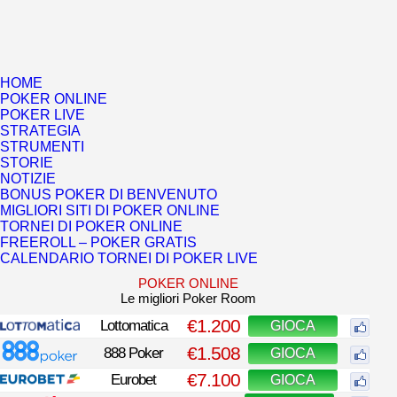
HOME
POKER ONLINE
POKER LIVE
STRATEGIA
STRUMENTI
STORIE
NOTIZIE
BONUS POKER DI BENVENUTO
MIGLIORI SITI DI POKER ONLINE
TORNEI DI POKER ONLINE
FREEROLL – POKER GRATIS
CALENDARIO TORNEI DI POKER LIVE
POKER ONLINE
Le migliori Poker Room
€1.200
Lottomatica
GIOCA
€1.508
888 Poker
GIOCA
€7.100
Eurobet
GIOCA