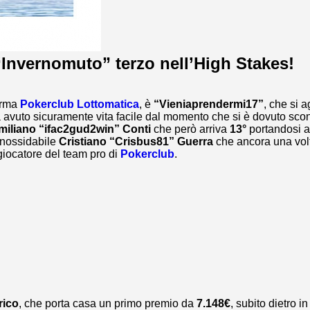
“Invernomuto” terzo nell’High Stakes!
orma
Pokerclub Lottomatica
, è
“Vieniaprendermi17”
, che si 
a avuto sicuramente vita facile dal momento che si è dovuto scon
miliano “ifac2gud2win” Conti
che però arriva
13°
portandosi 
’inossidabile
Cristiano “Crisbus81” Guerra
che ancora una vol
 giocatore del team pro di
Pokerclub
.
rico
, che porta casa un primo premio da
7.148€
, subito dietro 