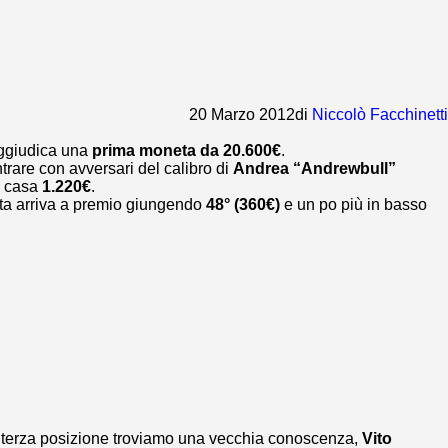
20 Marzo 2012
di
Niccolò Facchinetti
aggiudica una
prima moneta da 20.600€
.
trare con avversari del calibro di
Andrea “Andrewbull”
a casa
1.220€
.
ta arriva a premio giungendo
48° (360€)
e un po più in basso
in terza posizione troviamo una vecchia conoscenza,
Vito