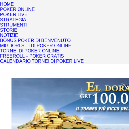
HOME
POKER ONLINE
POKER LIVE
STRATEGIA
STRUMENTI
STORIE
NOTIZIE
BONUS POKER DI BENVENUTO
MIGLIORI SITI DI POKER ONLINE
TORNEI DI POKER ONLINE
FREEROLL – POKER GRATIS
CALENDARIO TORNEI DI POKER LIVE