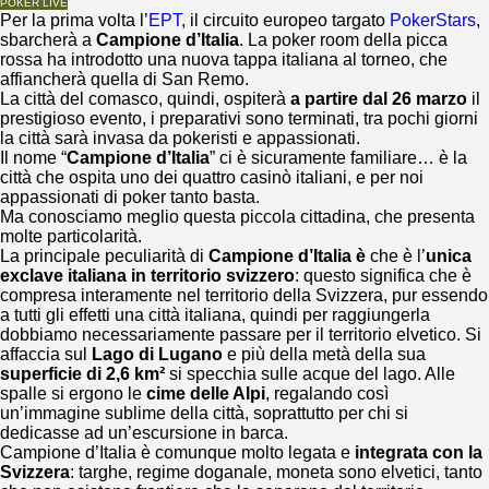
POKER LIVE
Per la prima volta l’
EPT
, il circuito europeo targato
PokerStars
,
sbarcherà a
Campione d’Italia
. La poker room della picca
rossa ha introdotto una nuova tappa italiana al torneo, che
affiancherà quella di San Remo.
La città del comasco, quindi, ospiterà
a partire dal 26 marzo
il
prestigioso evento, i preparativi sono terminati, tra pochi giorni
la città sarà invasa da pokeristi e appassionati.
Il nome “
Campione d’Italia
” ci è sicuramente familiare… è la
città che ospita uno dei quattro casinò italiani, e per noi
appassionati di poker tanto basta.
Ma conosciamo meglio questa piccola cittadina, che presenta
molte particolarità.
La principale peculiarità di
Campione d’Italia è
che è l’
unica
exclave italiana in territorio svizzero
: questo significa che è
compresa interamente nel territorio della Svizzera, pur essendo
a tutti gli effetti una città italiana, quindi per raggiungerla
dobbiamo necessariamente passare per il territorio elvetico. Si
affaccia sul
Lago di Lugano
e più della metà della sua
superficie di 2,6 km²
si specchia sulle acque del lago. Alle
spalle si ergono le
cime delle Alpi
, regalando così
un’immagine sublime della città, soprattutto per chi si
dedicasse ad un’escursione in barca.
Campione d’Italia è comunque molto legata e
integrata con la
Svizzera
: targhe, regime doganale, moneta sono elvetici, tanto