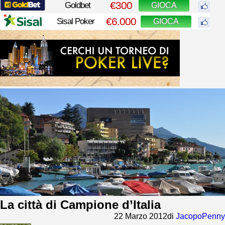
€300
Goldbet
GIOCA
€6.000
Sisal Poker
GIOCA
La città di Campione d’Italia
22 Marzo 2012
di
JacopoPenny