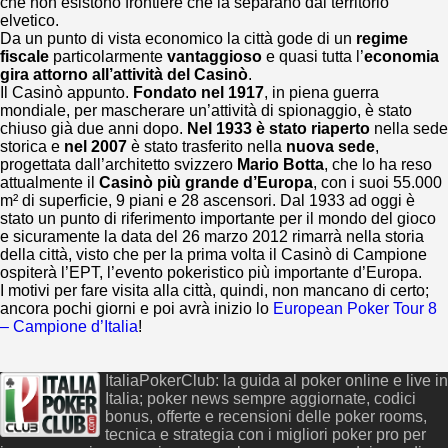
che non esistono frontiere che la separano dal territorio
elvetico.
Da un punto di vista economico la città gode di un
regime
fiscale
particolarmente
vantaggioso
e quasi tutta l’
economia
gira attorno all’attività del Casinò
.
Il Casinò appunto.
Fondato nel 1917
, in piena guerra
mondiale, per mascherare un’attività di spionaggio, è stato
chiuso già due anni dopo.
Nel 1933 è stato riaperto
nella sede
storica e
nel 2007
è stato trasferito nella
nuova sede
,
progettata dall’architetto svizzero
Mario Botta
, che lo ha reso
attualmente il
Casinò più grande d’Europa
, con i suoi 55.000
m² di superficie, 9 piani e 28 ascensori. Dal 1933 ad oggi è
stato un punto di riferimento importante per il mondo del gioco
e sicuramente la data del 26 marzo 2012 rimarrà nella storia
della città, visto che per la prima volta il Casinò di Campione
ospiterà l’EPT, l’evento pokeristico più importante d’Europa.
I motivi per fare visita alla città, quindi, non mancano di certo;
ancora pochi giorni e poi avrà inizio lo
European Poker Tour 8
– Campione d’Italia
!
ItaliaPokerClub: la guida al poker online e live in
Italia; poker news sempre aggiornate, codici
bonus, offerte e recensioni delle poker rooms,
tecnica e strategia con i migliori poker pro per