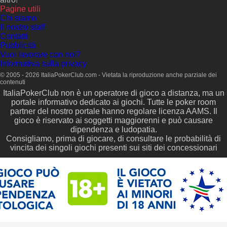
Pagine utili
Chi siamo
Il nostro staff
Contatti
Pubblicità
Vuoi lavorare con noi?
Informativa sulla privacy
© 2005 - 2026 ItaliaPokerClub.com - Vietata la riproduzione anche parziale dei
contenuti
ItaliaPokerClub non è un operatore di gioco a distanza, ma un
portale informativo dedicato ai giochi. Tutte le poker room
partner del nostro portale hanno regolare licenza AAMS. Il
gioco è riservato ai soggetti maggiorenni e può causare
dipendenza e ludopatia.
Consigliamo, prima di giocare, di consultare le probabilità di
vincita dei singoli giochi presenti sui siti dei concessionari