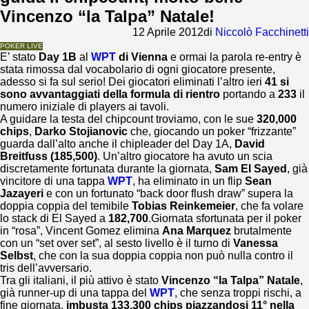
Vincenzo “la Talpa” Natale!
12 Aprile 2012
di
Niccolò Facchinetti
POKER LIVE
E’ stato
Day 1B
al
WPT
di Vienna
e ormai la parola re-entry è
stata rimossa dal vocabolario di ogni giocatore presente,
adesso si fa sul serio! Dei giocatori eliminati l’altro ieri
41
si
sono avvantaggiati della formula di rientro
portando a
233
il
numero iniziale di players ai tavoli.
A guidare la testa del chipcount troviamo, con le sue
320,000
chips
,
Darko Stojianovic
che, giocando un poker “frizzante”
guarda dall’alto anche il chipleader del Day 1A,
David
Breitfuss (185,500)
. Un’altro giocatore ha avuto un scia
discretamente fortunata durante la giornata,
Sam El Sayed
, già
vincitore di una tappa
WPT
, ha eliminato in un flip
Sean
Jazayeri
e con un fortunato “back door flush draw” supera la
doppia coppia del temibile
Tobias Reinkemeier
, che fa volare
lo stack di El Sayed a
182,700
.Giornata sfortunata per il poker
in “rosa”, Vincent Gomez elimina
Ana Marquez
brutalmente
con un “set over set”, al sesto livello è il turno di
Vanessa
Selbst
, che con la sua doppia coppia non può nulla contro il
tris dell’avversario.
Tra gli italiani, il più attivo è stato
Vincenzo “la Talpa” Natale
,
già runner-up di una tappa del
WPT
, che senza troppi rischi, a
fine giornata,
imbusta 133,300 chips piazzandosi 11° nella