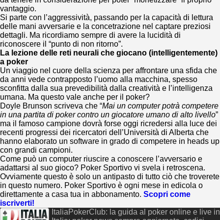
vantaggio.
Si parte con l’aggressività, passando per la capacità di lettura
delle mani avversarie e la concetrazione nel captare preziosi
dettagli. Ma ricordiamo sempre di avere la lucidità di
riconoscere il “punto di non ritorno”.
La lezione delle reti neurali che giocano (intelligentemente)
a poker
Un viaggio nel cuore della scienza per affrontare una sfida che
da anni vede contrapposto l’uomo alla macchina, spesso
sconfitta dalla sua prevedibilità dalla creatività e l’intelligenza
umana. Ma questo vale anche per il poker?
Doyle Brunson scriveva che “
Mai un computer potrà competere
in una partita di poker contro un giocatore umano di alto livello
”
ma il famoso campione dovrà forse oggi ricredersi alla luce dei
recenti progressi dei ricercatori dell’Università di Alberta che
hanno elaborato un software in grado di competere in heads up
con grandi campioni.
Come può un computer riuscire a conoscere l’avversario e
adattarsi al suo gioco? Poker Sportivo vi svela i retroscena.
Ovviamente questo è solo un antipasto di tutto ciò che troverete
in questo numero. Poker Sportivo è ogni mese in edicola o
direttamente a casa tua in abbonamento.
Scopri come
iscriverti!
ItaliaPokerClub: la guida al poker online e live in