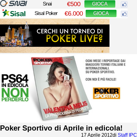
€500
Snai
GIOCA
€6.000
Sisal Poker
GIOCA
Poker Sportivo di Aprile in edicola!
17 Aprile 2012
di
Staff IPC