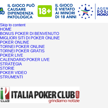
Skip to content
HOME
BONUS POKER DI BENVENUTO
MIGLIORI SITI DI POKER ONLINE
POKER ONLINE
TORNEI POKER ONLINE
TORNEI POKER GRATIS
POKER LIVE
CALENDARIO POKER LIVE
STRATEGIA
STORIE
POKER VIDEO
STRUMENTI