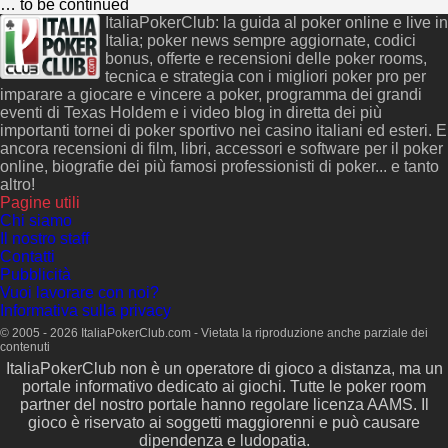
… to be continued
ItaliaPokerClub: la guida al poker online e live in
Italia; poker news sempre aggiornate, codici
bonus, offerte e recensioni delle poker rooms,
tecnica e strategia con i migliori poker pro per
imparare a giocare e vincere a poker, programma dei grandi
eventi di Texas Holdem e i video blog in diretta dei più
importanti tornei di poker sportivo nei casino italiani ed esteri. E
ancora recensioni di film, libri, accessori e software per il poker
online, biografie dei più famosi professionisti di poker... e tanto
altro!
Pagine utili
Chi siamo
Il nostro staff
Contatti
Pubblicità
Vuoi lavorare con noi?
Informativa sulla privacy
© 2005 - 2026 ItaliaPokerClub.com - Vietata la riproduzione anche parziale dei
contenuti
ItaliaPokerClub non è un operatore di gioco a distanza, ma un
portale informativo dedicato ai giochi. Tutte le poker room
partner del nostro portale hanno regolare licenza AAMS. Il
gioco è riservato ai soggetti maggiorenni e può causare
dipendenza e ludopatia.