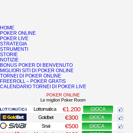
HOME
POKER ONLINE
POKER LIVE
STRATEGIA
STRUMENTI
STORIE
NOTIZIE
BONUS POKER DI BENVENUTO
MIGLIORI SITI DI POKER ONLINE
TORNEI DI POKER ONLINE
FREEROLL – POKER GRATIS
CALENDARIO TORNEI DI POKER LIVE
POKER ONLINE
Le migliori Poker Room
€1.200
Lottomatica
GIOCA
€300
Goldbet
GIOCA
€500
Snai
GIOCA