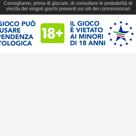
Consigliamo, prima di giocare, di consultare le probabilità di
vincita dei singoli giochi presenti sui siti dei concessionari