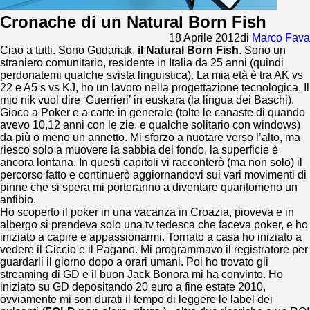
Cronache di un Natural Born Fish
18 Aprile 2012
di
Marco Fava
Ciao a tutti. Sono Gudariak,
il Natural Born Fish
. Sono un
straniero comunitario, residente in Italia da 25 anni (quindi
perdonatemi qualche svista linguistica). La mia età è tra AK vs
22 e A5 s vs KJ, ho un lavoro nella progettazione tecnologica. Il
mio nik vuol dire ‘Guerrieri’ in euskara (la lingua dei Baschi).
Gioco a Poker e a carte in generale (tolte le canaste di quando
avevo 10,12 anni con le zie, e qualche solitario con windows)
da più o meno un annetto. Mi sforzo a nuotare verso l’alto, ma
riesco solo a muovere la sabbia del fondo, la superficie è
ancora lontana. In questi capitoli vi racconterò (ma non solo) il
percorso fatto e continuerò aggiornandovi sui vari movimenti di
pinne che si spera mi porteranno a diventare quantomeno un
anfibio.
Ho scoperto il poker in una vacanza in Croazia, pioveva e in
albergo si prendeva solo una tv tedesca che faceva poker, e ho
iniziato a capire e appassionarmi. Tornato a casa ho iniziato a
vedere il Ciccio e il Pagano. Mi programmavo il registratore per
guardarli il giorno dopo a orari umani. Poi ho trovato gli
streaming di GD e il buon Jack Bonora mi ha convinto. Ho
iniziato su GD depositando 20 euro a fine estate 2010,
ovviamente mi son durati il tempo di leggere le label dei