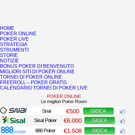
HOME
POKER ONLINE
POKER LIVE
STRATEGIA
STRUMENTI
STORIE
NOTIZIE
BONUS POKER DI BENVENUTO
MIGLIORI SITI DI POKER ONLINE
TORNEI DI POKER ONLINE
FREEROLL – POKER GRATIS
CALENDARIO TORNEI DI POKER LIVE
POKER ONLINE
Le migliori Poker Room
€500
Snai
GIOCA
€6.000
Sisal Poker
GIOCA
€1.508
888 Poker
GIOCA