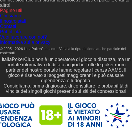
altro!
Pagine utili
Chi siamo
Il nostro staff
Contatti
Pubblicità
Vuoi lavorare con noi?
Informativa sulla privacy
© 2005 - 2026 ItaliaPokerClub.com - Vietata la riproduzione anche parziale dei
contenuti
ItaliaPokerClub non è un operatore di gioco a distanza, ma un
portale informativo dedicato ai giochi. Tutte le poker room
partner del nostro portale hanno regolare licenza AAMS. Il
gioco è riservato ai soggetti maggiorenni e può causare
dipendenza e ludopatia.
Consigliamo, prima di giocare, di consultare le probabilità di
vincita dei singoli giochi presenti sui siti dei concessionari