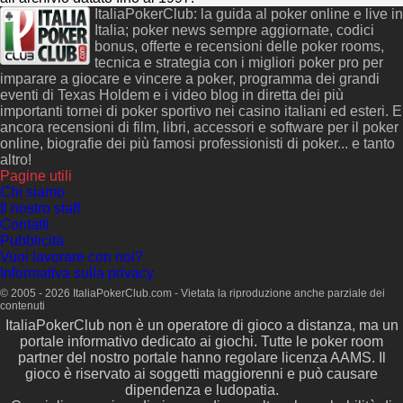
ItaliaPokerClub: la guida al poker online e live in
Italia; poker news sempre aggiornate, codici
bonus, offerte e recensioni delle poker rooms,
tecnica e strategia con i migliori poker pro per
imparare a giocare e vincere a poker, programma dei grandi
eventi di Texas Holdem e i video blog in diretta dei più
importanti tornei di poker sportivo nei casino italiani ed esteri. E
ancora recensioni di film, libri, accessori e software per il poker
online, biografie dei più famosi professionisti di poker... e tanto
altro!
Pagine utili
Chi siamo
Il nostro staff
Contatti
Pubblicità
Vuoi lavorare con noi?
Informativa sulla privacy
© 2005 - 2026 ItaliaPokerClub.com - Vietata la riproduzione anche parziale dei
contenuti
ItaliaPokerClub non è un operatore di gioco a distanza, ma un
portale informativo dedicato ai giochi. Tutte le poker room
partner del nostro portale hanno regolare licenza AAMS. Il
gioco è riservato ai soggetti maggiorenni e può causare
dipendenza e ludopatia.