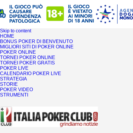
Skip to content
HOME
BONUS POKER DI BENVENUTO
MIGLIORI SITI DI POKER ONLINE
POKER ONLINE
TORNEI POKER ONLINE
TORNEI POKER GRATIS
POKER LIVE
CALENDARIO POKER LIVE
STRATEGIA
STORIE
POKER VIDEO
STRUMENTI