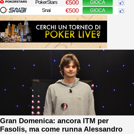
€500
PokerStars
GIOCA
€500
Snai
GIOCA
Gran Domenica: ancora ITM per
Fasolis, ma come runna Alessandro