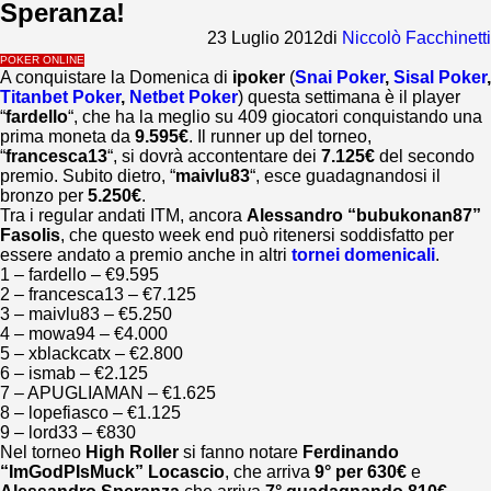
Speranza!
23 Luglio 2012
di
Niccolò Facchinetti
POKER ONLINE
A conquistare la Domenica di
ipoker
(
Snai Poker
,
Sisal Poker
,
Titanbet Poker
,
Netbet Poker
) questa settimana è il player
“
fardello
“, che ha la meglio su 409 giocatori conquistando una
prima moneta da
9.595€
. Il runner up del torneo,
“
francesca13
“, si dovrà accontentare dei
7.125€
del secondo
premio. Subito dietro, “
maivlu83
“, esce guadagnandosi il
bronzo per
5.250€
.
Tra i regular andati ITM, ancora
Alessandro “bubukonan87”
Fasolis
, che questo week end può ritenersi soddisfatto per
essere andato a premio anche in altri
tornei domenicali
.
1 – fardello – €9.595
2 – francesca13 – €7.125
3 – maivlu83 – €5.250
4 – mowa94 – €4.000
5 – xblackcatx – €2.800
6 – ismab – €2.125
7 – APUGLIAMAN – €1.625
8 – lopefiasco – €1.125
9 – lord33 – €830
Nel torneo
High Roller
si fanno notare
Ferdinando
“ImGodPIsMuck” Locascio
, che arriva
9° per 630€
e