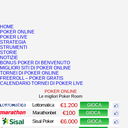
HOME
POKER ONLINE
POKER LIVE
STRATEGIA
STRUMENTI
STORIE
NOTIZIE
BONUS POKER DI BENVENUTO
MIGLIORI SITI DI POKER ONLINE
TORNEI DI POKER ONLINE
FREEROLL – POKER GRATIS
CALENDARIO TORNEI DI POKER LIVE
POKER ONLINE
Le migliori Poker Room
€1.200
Lottomatica
GIOCA
€100
Marathonbet
GIOCA
€6.000
Sisal Poker
GIOCA