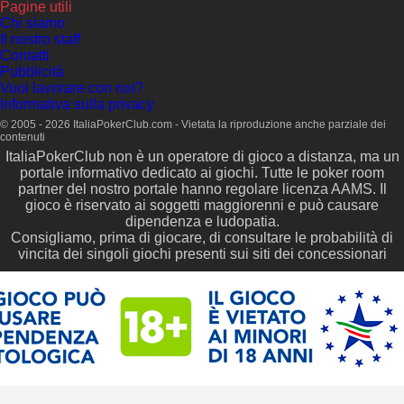
Pagine utili
Chi siamo
Il nostro staff
Contatti
Pubblicità
Vuoi lavorare con noi?
Informativa sulla privacy
© 2005 - 2026 ItaliaPokerClub.com - Vietata la riproduzione anche parziale dei
contenuti
ItaliaPokerClub non è un operatore di gioco a distanza, ma un
portale informativo dedicato ai giochi. Tutte le poker room
partner del nostro portale hanno regolare licenza AAMS. Il
gioco è riservato ai soggetti maggiorenni e può causare
dipendenza e ludopatia.
Consigliamo, prima di giocare, di consultare le probabilità di
vincita dei singoli giochi presenti sui siti dei concessionari