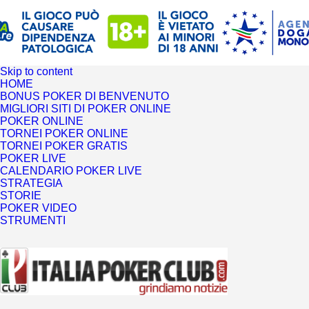
Skip to content
HOME
BONUS POKER DI BENVENUTO
MIGLIORI SITI DI POKER ONLINE
POKER ONLINE
TORNEI POKER ONLINE
TORNEI POKER GRATIS
POKER LIVE
CALENDARIO POKER LIVE
STRATEGIA
STORIE
POKER VIDEO
STRUMENTI