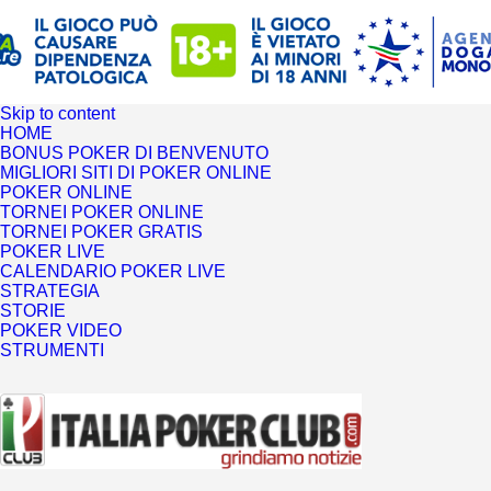
Skip to content
HOME
BONUS POKER DI BENVENUTO
MIGLIORI SITI DI POKER ONLINE
POKER ONLINE
TORNEI POKER ONLINE
TORNEI POKER GRATIS
POKER LIVE
CALENDARIO POKER LIVE
STRATEGIA
STORIE
POKER VIDEO
STRUMENTI