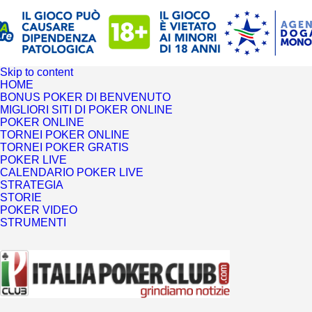
Skip to content
HOME
BONUS POKER DI BENVENUTO
MIGLIORI SITI DI POKER ONLINE
POKER ONLINE
TORNEI POKER ONLINE
TORNEI POKER GRATIS
POKER LIVE
CALENDARIO POKER LIVE
STRATEGIA
STORIE
POKER VIDEO
STRUMENTI