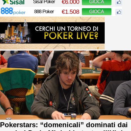
€6.000
Sisal Poker
GIOCA
€1.508
888 Poker
GIOCA
Pokerstars: “domenicali” dominati dai