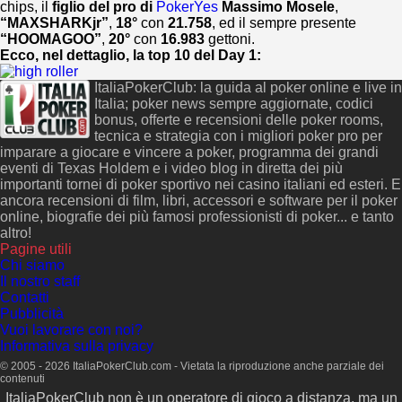
chips, il
figlio del pro di
PokerYes
Massimo Mosele
,
“MAXSHARKjr”
,
18°
con
21.758
, ed il sempre presente
“HOOMAGOO”
,
20°
con
16.983
gettoni.
Ecco, nel dettaglio, la top 10 del Day 1:
ItaliaPokerClub: la guida al poker online e live in
Italia; poker news sempre aggiornate, codici
bonus, offerte e recensioni delle poker rooms,
tecnica e strategia con i migliori poker pro per
imparare a giocare e vincere a poker, programma dei grandi
eventi di Texas Holdem e i video blog in diretta dei più
importanti tornei di poker sportivo nei casino italiani ed esteri. E
ancora recensioni di film, libri, accessori e software per il poker
online, biografie dei più famosi professionisti di poker... e tanto
altro!
Pagine utili
Chi siamo
Il nostro staff
Contatti
Pubblicità
Vuoi lavorare con noi?
Informativa sulla privacy
© 2005 - 2026 ItaliaPokerClub.com - Vietata la riproduzione anche parziale dei
contenuti
ItaliaPokerClub non è un operatore di gioco a distanza, ma un