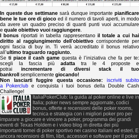
In queste due settimane
sarà dunque importante
pianificar
bene le tue ore di gioco
ed il numero di tavoli aperti, in mod
da avere un quadro preciso di quanti punti vuoi accumulare
e
quale obiettivo vuoi raggiungere
.
I bonus
riportati in tabella rappresentano
il totale a cui ha
diritto al raggiungimento dell’obiettivo
corrispondente pe
ogni fascia di buy in. Ti verrà accreditato il bonus relativo
all’
ultimo traguardo raggiunto.
Se
ti piace il cash game
questa è l’iniziativa che fa per te:
scegli la fascia più
adatta
tra le 4 proposte e
potrai
incrementare di diversi stack il tu
bankroll
semplicemente
giocando!
Non lasciarti fuggire questa occasione:
iscriviti subito
a Pokerclub
e conquista i tuoi bonus della Double Cash
Challenge!
ItaliaPokerClub: la guida al poker online e live in
Italia; poker news sempre aggiornate, codici
bonus, offerte e recensioni delle poker rooms,
tecnica e strategia con i migliori poker pro per
imparare a giocare e vincere a poker, programma dei grandi
eventi di Texas Holdem e i video blog in diretta dei più
importanti tornei di poker sportivo nei casino italiani ed esteri. E
ancora recensioni di film, libri, accessori e software per il poker