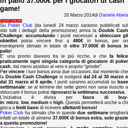
in palio 37.000€ per i giocatori di cash
game!
20 Marzo 2014
di
Daniele Abela
POKER ONLINE
Su
Poker Club
(da lunedi 24 marzo saranno pubblicati su
sito tutti i dettagli della promozione) arriva la
Double Cas
Challenge:
accumulando
i punti necessari a
sbloccare gl
obiettivi
potrai vincere fino a
480€
in bonus, per u
montepremi stimato in totale di
oltre 37.000€ di bonus i
palio
!
E’ una promo davvero tra le più ricche, e che
fa felic
praticamente ogni singola categoria di giocatore di poker
cash
, dal meno assiduo al vero e proprio “grinder”.
P
er vincere
i tuoi bonus avrai due occasioni, dal momento ch
la
Double Cash Challenge
si svolgerà
dal 24 al 30 marzo 
dal 31 marzo al 6 aprile.
I punti saranno accumulati su
bas
settimanale
: se al termine dei sette giorni non sarai riuscito a
sbloccare il bonus potrai
riprovarci la settimana successiva
.
L’iniziativa è divisa per
fasce di buy-
in
:
micro
,
low
,
medium
e
high.
Questa permetterà anche a ch
gioca a
limiti bass
i di ricevere
allettanti bonus!
Poker Club
ha stimato che in queste
due settimane
erogher
infatti un totale di almeno
37.000€ di bonus extra, solo grazie
a questa promozione!