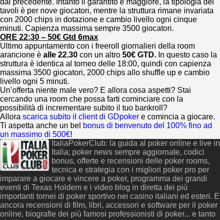
dal precedente. Intanto il garantito è maggiore, la tipologia dei
tavoli è per nove giocatori, mentre la struttura rimane invariata
con 2000 chips in dotazione e cambio livello ogni cinque
minuti. Capienza massima sempre 3500 giocatori.
ORE 22:30 – 50€ Gtd 6max
Ultimo appuntamento con i freeroll giornalieri della room
arancione è
alle 22.30
con un altro
50€ GTD.
In questo caso la
struttura è identica al torneo delle 18:00, quindi con capienza
massima 3500 giocatori, 2000 chips allo shuffle up e cambio
livello ogni 5 minuti.
Un’offerta niente male vero? E allora cosa aspetti? Stai
cercando una room che possa farti cominciare con la
possibilità di incrementare subito il tuo bankroll?
Allora
scarica subito il client di GDpoker
e comincia a giocare.
Ti aspetta anche un bel
bonus di benvenuto del 100% fino ad
un massimo di 500€
!
ItaliaPokerClub: la guida al poker online e live in
Italia; poker news sempre aggiornate, codici
bonus, offerte e recensioni delle poker rooms,
tecnica e strategia con i migliori poker pro per
imparare a giocare e vincere a poker, programma dei grandi
eventi di Texas Holdem e i video blog in diretta dei più
importanti tornei di poker sportivo nei casino italiani ed esteri. E
ancora recensioni di film, libri, accessori e software per il poker
online, biografie dei più famosi professionisti di poker... e tanto