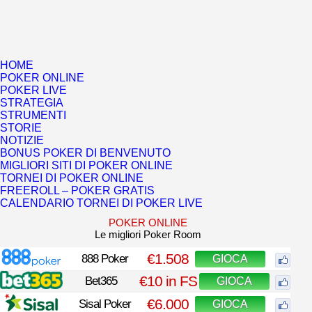
HOME
POKER ONLINE
POKER LIVE
STRATEGIA
STRUMENTI
STORIE
NOTIZIE
BONUS POKER DI BENVENUTO
MIGLIORI SITI DI POKER ONLINE
TORNEI DI POKER ONLINE
FREEROLL – POKER GRATIS
CALENDARIO TORNEI DI POKER LIVE
POKER ONLINE
Le migliori Poker Room
€1.508
888 Poker
GIOCA
€10 in FS
Bet365
GIOCA
€6.000
Sisal Poker
GIOCA