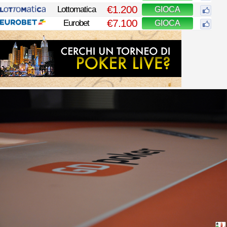
€1.200
Lottomatica
GIOCA
€7.100
Eurobet
GIOCA