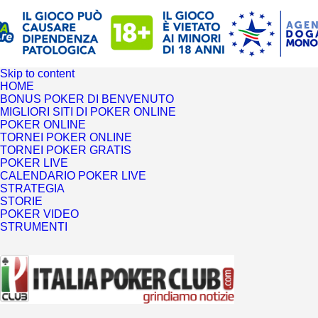
Skip to content
HOME
BONUS POKER DI BENVENUTO
MIGLIORI SITI DI POKER ONLINE
POKER ONLINE
TORNEI POKER ONLINE
TORNEI POKER GRATIS
POKER LIVE
CALENDARIO POKER LIVE
STRATEGIA
STORIE
POKER VIDEO
STRUMENTI