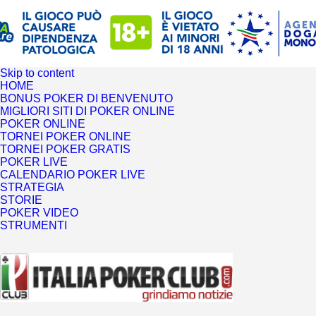
Skip to content
HOME
BONUS POKER DI BENVENUTO
MIGLIORI SITI DI POKER ONLINE
POKER ONLINE
TORNEI POKER ONLINE
TORNEI POKER GRATIS
POKER LIVE
CALENDARIO POKER LIVE
STRATEGIA
STORIE
POKER VIDEO
STRUMENTI