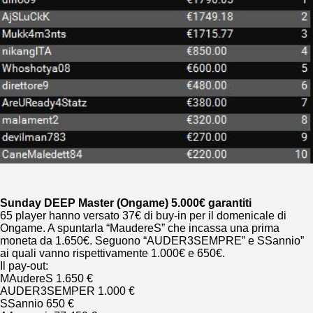
Sunday DEEP Master (Ongame) 5.000€ garantiti
65 player hanno versato 37€ di buy-in per il domenicale di
Ongame. A spuntarla “MaudereS” che incassa una prima
moneta da 1.650€. Seguono “AUDER3SEMPRE” e SSannio”
ai quali vanno rispettivamente 1.000€ e 650€.
Il pay-out:
MAudereS 1.650 €
AUDER3SEMPER 1.000 €
SSannio 650 €