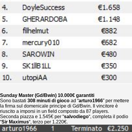
Sunday Master (Gd/Bwin) 10.000€ garantiti
Sono bastati
308 minuti di gioco
ad “
arturo1966
” per mettere
la firma sul domenicale principe di Gd/Bwin. Il vincitore è
riuscito a imporsi in un field composto da 87 players.
Seconda piazza e 1.545€ per “
salvodiego
“, completa il podio
“
Sir Maximus
“, terzo per 1.220€.