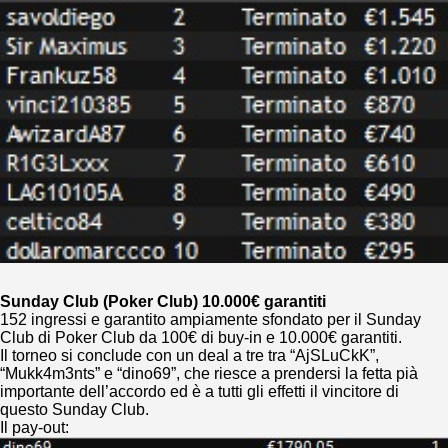
Sunday Club (Poker Club) 10.000€ garantiti
152 ingressi e garantito ampiamente sfondato per il Sunday
Club di Poker Club da 100€ di buy-in e 10.000€ garantiti.
Il torneo si conclude con un deal a tre tra “AjSLuCkK”,
“Mukk4m3nts” e “dino69”, che riesce a prendersi la fetta pià
importante dell’accordo ed è a tutti gli effetti il vincitore di
questo Sunday Club.
Il pay-out: