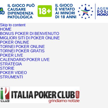
Skip to content
HOME
BONUS POKER DI BENVENUTO
MIGLIORI SITI DI POKER ONLINE
POKER ONLINE
TORNEI POKER ONLINE
TORNEI POKER GRATIS
POKER LIVE
CALENDARIO POKER LIVE
STRATEGIA
STORIE
POKER VIDEO
STRUMENTI