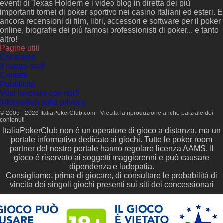
eventi di Texas Holdem e i video blog in diretta dei più
importanti tornei di poker sportivo nei casino italiani ed esteri. E
ancora recensioni di film, libri, accessori e software per il poker
online, biografie dei più famosi professionisti di poker... e tanto
altro!
Pagine utili
Chi siamo
Il nostro staff
Contatti
Pubblicità
Vuoi lavorare con noi?
Informativa sulla privacy
© 2005 - 2026 ItaliaPokerClub.com - Vietata la riproduzione anche parziale dei
contenuti
ItaliaPokerClub non è un operatore di gioco a distanza, ma un
portale informativo dedicato ai giochi. Tutte le poker room
partner del nostro portale hanno regolare licenza AAMS. Il
gioco è riservato ai soggetti maggiorenni e può causare
dipendenza e ludopatia.
Consigliamo, prima di giocare, di consultare le probabilità di
vincita dei singoli giochi presenti sui siti dei concessionari