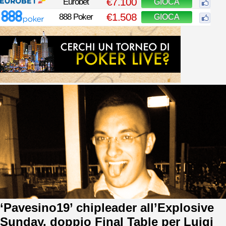
€7.100
Eurobet
GIOCA
€1.508
888 Poker
GIOCA
‘Pavesino19’ chipleader all’Explosive
Sunday, doppio Final Table per Luigi