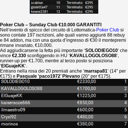
Poker Club – Sunday Club €10.000 GARANTITI
Nell’evento di spicco del circuito di Lottomatica-
Poker Club
si
sono contate 197 iscrizioni, alle quali vanno aggiunti 88 rebuy
e 84 addon, ma con una quota d’ingresso di €30 il montepremi
rimane invariato, €10.000.
Ad aggiudicarsene la fetta più importante ‘
SOLODIEGO10
‘ che
vince
€2.330
sconfiggendo in HU ‘
KAVALLOGOLOSO88
‘,
runner-up per €1.700, mentre al terzo posto si posiziona
‘
ElGuajeKK
‘.
Entrano nella rosa dei 20 premiati anche ‘
marrapa81
‘ (14° per
€175) e
Pasquale ‘paco1972’ Plevano
(20° per €175).