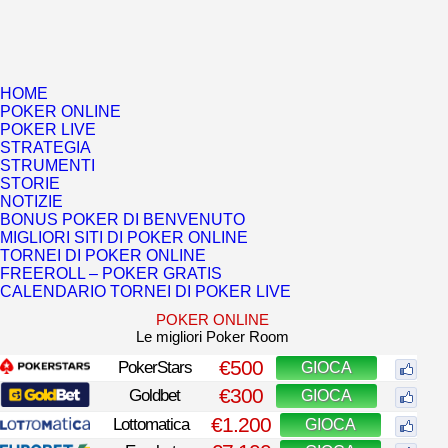
HOME
POKER ONLINE
POKER LIVE
STRATEGIA
STRUMENTI
STORIE
NOTIZIE
BONUS POKER DI BENVENUTO
MIGLIORI SITI DI POKER ONLINE
TORNEI DI POKER ONLINE
FREEROLL – POKER GRATIS
CALENDARIO TORNEI DI POKER LIVE
POKER ONLINE
Le migliori Poker Room
€500
PokerStars
GIOCA
€300
Goldbet
GIOCA
€1.200
Lottomatica
GIOCA