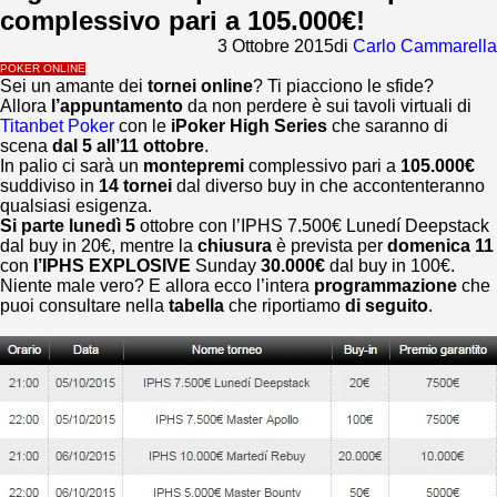
complessivo pari a 105.000€!
3 Ottobre 2015
di
Carlo Cammarella
POKER ONLINE
Sei un amante dei
tornei
online
? Ti piacciono le sfide?
Allora
l’appuntamento
da non perdere è sui tavoli virtuali di
Titanbet Poker
con le
iPoker High Series
che saranno di
scena
dal 5 all’11 ottobre
.
In palio ci sarà un
montepremi
complessivo pari a
105.000€
suddiviso in
14 tornei
dal diverso buy in che accontenteranno
qualsiasi esigenza.
Si parte lunedì 5
ottobre con l’IPHS 7.500€ Lunedí Deepstack
dal buy in 20€, mentre la
chiusura
è prevista per
domenica 11
con
l’IPHS EXPLOSIVE
Sunday
30.000€
dal buy in 100€.
Niente male vero? E allora ecco l’intera
programmazione
che
puoi consultare nella
tabella
che riportiamo
di seguito
.