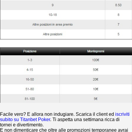
Facile vero? E allora non indugiare. Scarica il client ed
iscriviti
subito su Titanbet Poker
. Ti aspetta una settimana ricca di
tornei e divertimento.
E non dimenticare che oltre alle promozioni temporanee avrai