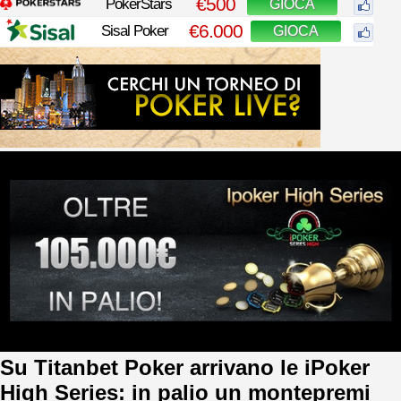
€500
PokerStars
GIOCA
€6.000
Sisal Poker
GIOCA
Su Titanbet Poker arrivano le iPoker
High Series: in palio un montepremi