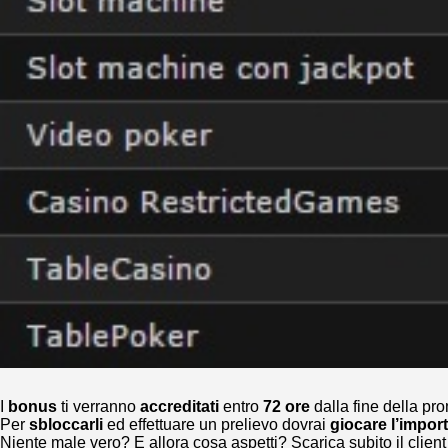
I
bonus
ti verranno
accreditati
entro
72 ore
dalla fine della pr
Per
sbloccarli
ed effettuare un prelievo dovrai
giocare l’impor
Niente male vero? E allora cosa aspetti? Scarica subito il clien