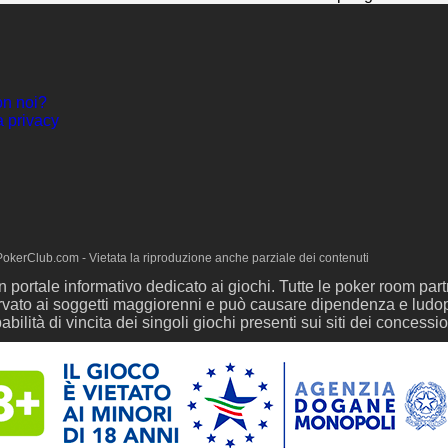
on noi?
a privacy
PokerClub.com - Vietata la riproduzione anche parziale dei contenuti
 portale informativo dedicato ai giochi. Tutte le poker room part
ervato ai soggetti maggiorenni e può causare dipendenza e ludop
ilità di vincita dei singoli giochi presenti sui siti dei concessio