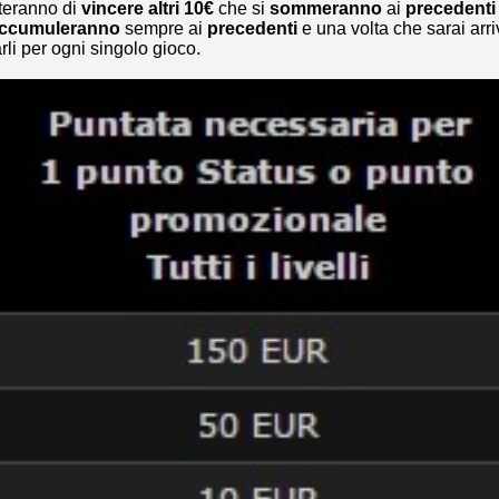
teranno di
vincere altri 10€
che si
sommeranno
ai
precedenti
accumuleranno
sempre ai
precedenti
e una volta che sarai arriv
li per ogni singolo gioco.