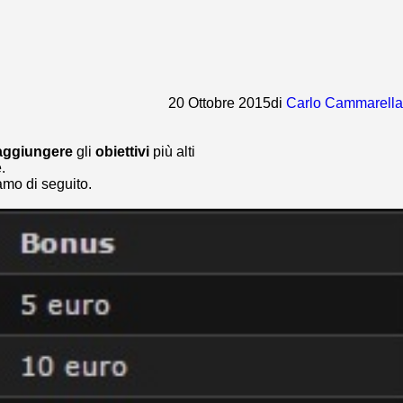
20 Ottobre 2015
di
Carlo Cammarella
aggiungere
gli
obiettivi
più alti
.
amo di seguito.