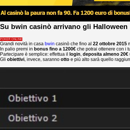
Su bwin casinò arrivano gli Halloween 
POKER ONLINE
Grandi novità in casa
bwin
casinò che fino al
22 ottobre 2015
m
In palio premi in
bonus
fino a 1200€
che potrai ottenere con i 
Partecipare è semplice: effettua il
login
,
deposita almeno 20€
Gli
obiettivi
, invece, saranno
otto
e più alto sarà quello raggiun