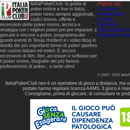
ItaliaPokerClub: la guida al
Pagine utili
poker online e live in Italia;
Chi siamo
poker news sempre aggiornate,
Il nostro staff
codici bonus, offerte e
Contatti
recensioni delle poker rooms, tecnica e
Pubblicità
strategia con i migliori poker pro per imparare a
Vuoi lavorare c
giocare e vincere a poker, programma dei
Informativa sull
grandi eventi di Texas Holdem e i video blog in
diretta dei più importanti tornei di poker sportivo
nei casino italiani ed esteri. E ancora
recensioni di film, libri, accessori e software per
il poker online, biografie dei più famosi
professionisti di poker... e tanto altro!
© 2005 - 2026 Italia
ItaliaPokerClub non è un operatore di gioco a distanza, ma un
portale hanno regolare licenza AAMS. Il gioco è ris
Consigliamo, prima di giocare, di consultare le probab