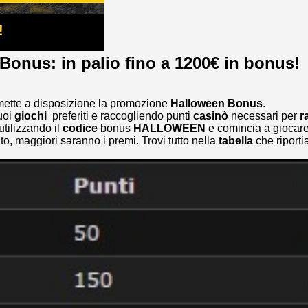
Bonus: in palio fino a 1200€ in bonus!
ette a disposizione la promozione
Halloween Bonus
.
tuoi
giochi
preferiti e raccogliendo punti
casinò
necessari per
r
utilizzando il
codice
bonus
HALLOWEEN
e comincia a giocare
to, maggiori saranno i premi. Trovi tutto nella
tabella
che riporti