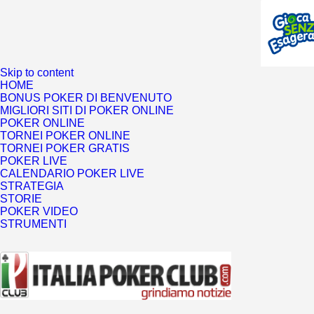
Skip to content
HOME
BONUS POKER DI BENVENUTO
MIGLIORI SITI DI POKER ONLINE
POKER ONLINE
TORNEI POKER ONLINE
TORNEI POKER GRATIS
POKER LIVE
CALENDARIO POKER LIVE
STRATEGIA
STORIE
POKER VIDEO
STRUMENTI