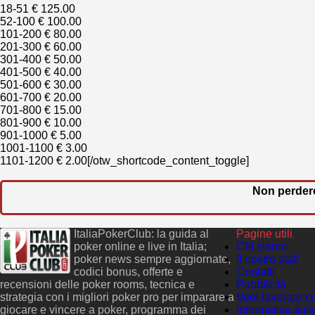
18-51 € 125.00
52-100 € 100.00
101-200 € 80.00
201-300 € 60.00
301-400 € 50.00
401-500 € 40.00
501-600 € 30.00
601-700 € 20.00
701-800 € 15.00
801-900 € 10.00
901-1000 € 5.00
1001-1100 € 3.00
1101-1200 € 2.00[/otw_shortcode_content_toggle]
Non perdere
ItaliaPokerClub: la guida al
Pagine utili
poker online e live in Italia;
Chi siamo
poker news sempre aggiornate,
Il nostro staff
codici bonus, offerte e
Contatti
recensioni delle poker rooms, tecnica e
Pubblicità
strategia con i migliori poker pro per imparare a
Vuoi lavorare c
giocare e vincere a poker, programma dei
Informativa sull