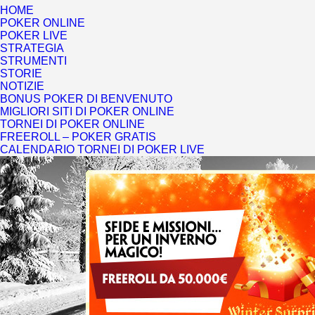
HOME
POKER ONLINE
POKER LIVE
STRATEGIA
STRUMENTI
STORIE
NOTIZIE
BONUS POKER DI BENVENUTO
MIGLIORI SITI DI POKER ONLINE
TORNEI DI POKER ONLINE
FREEROLL – POKER GRATIS
CALENDARIO TORNEI DI POKER LIVE