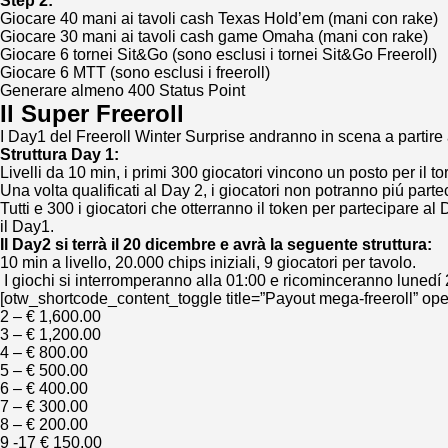
Step 2:
Giocare 40 mani ai tavoli cash Texas Hold’em (mani con rake)
Giocare 30 mani ai tavoli cash game Omaha (mani con rake)
Giocare 6 tornei Sit&Go (sono esclusi i tornei Sit&Go Freeroll)
Giocare 6 MTT (sono esclusi i freeroll)
Generare almeno 400 Status Point
Il Super Freeroll
I Day1 del Freeroll Winter Surprise andranno in scena a partire
Struttura Day 1:
Livelli da 10 min, i primi 300 giocatori vincono un posto per il t
Una volta qualificati al Day 2, i giocatori non potranno piú partec
Tutti e 300 i giocatori che otterranno il token per partecipare
il Day1.
Il Day2 si terrà il 20 dicembre e avrà la seguente struttura:
10 min a livello, 20.000 chips iniziali, 9 giocatori per tavolo.
I giochi si interromperanno alla 01:00 e ricominceranno lunedí 
[otw_shortcode_content_toggle title=”Payout mega-freeroll” op
2 – € 1,600.00
3 – € 1,200.00
4 – € 800.00
5 – € 500.00
6 – € 400.00
7 – € 300.00
8 – € 200.00
9 -17 € 150.00