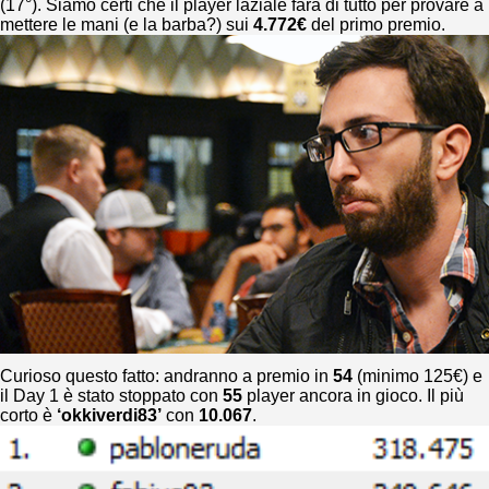
(17°). Siamo certi che il player laziale farà di tutto per provare a
mettere le mani (e la barba?) sui
4.772€
del primo premio.
Curioso questo fatto: andranno a premio in
54
(minimo 125€) e
il Day 1 è stato stoppato con
55
player ancora in gioco. Il più
corto è
‘okkiverdi83’
con
10.067
.