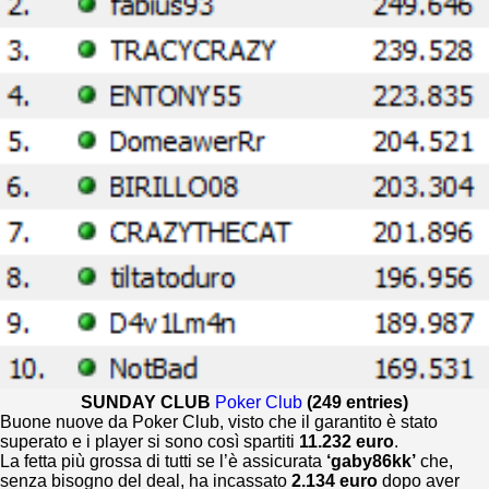
SUNDAY CLUB
Poker Club
(249 entries)
Buone nuove da Poker Club, visto che il garantito è stato
superato e i player si sono così spartiti
11.232 euro
.
La fetta più grossa di tutti se l’è assicurata
‘gaby86kk’
che,
senza bisogno del deal, ha incassato
2.134 euro
dopo aver