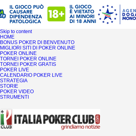
Skip to content
HOME
BONUS POKER DI BENVENUTO
MIGLIORI SITI DI POKER ONLINE
POKER ONLINE
TORNEI POKER ONLINE
TORNEI POKER GRATIS
POKER LIVE
CALENDARIO POKER LIVE
STRATEGIA
STORIE
POKER VIDEO
STRUMENTI