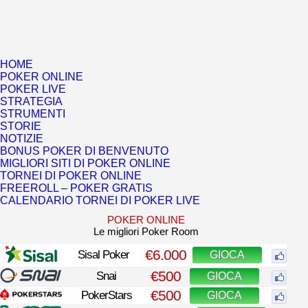
HOME
POKER ONLINE
POKER LIVE
STRATEGIA
STRUMENTI
STORIE
NOTIZIE
BONUS POKER DI BENVENUTO
MIGLIORI SITI DI POKER ONLINE
TORNEI DI POKER ONLINE
FREEROLL – POKER GRATIS
CALENDARIO TORNEI DI POKER LIVE
POKER ONLINE
Le migliori Poker Room
€6.000
Sisal Poker
GIOCA
€500
Snai
GIOCA
€500
PokerStars
GIOCA