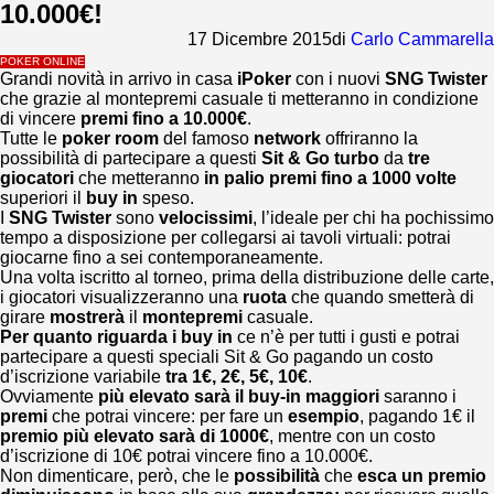
10.000€!
17 Dicembre 2015
di
Carlo Cammarella
POKER ONLINE
Grandi novità in arrivo in casa
iPoker
con i nuovi
SNG Twister
che grazie al montepremi casuale ti metteranno in condizione
di vincere
premi fino a 10.000€
.
Tutte le
poker room
del famoso
network
offriranno la
possibilità di partecipare a questi
Sit & Go turbo
da
tre
giocatori
che metteranno
in palio
premi fino a 1000 volte
superiori il
buy
in
speso.
I
SNG Twister
sono
velocissimi
, l’ideale per chi ha pochissimo
tempo a disposizione per collegarsi ai tavoli virtuali: potrai
giocarne fino a sei contemporaneamente.
Una volta iscritto al torneo, prima della distribuzione delle carte,
i giocatori visualizzeranno una
ruota
che quando smetterà di
girare
mostrerà
il
montepremi
casuale.
Per quanto riguarda i buy in
ce n’è per tutti i gusti e potrai
partecipare a questi speciali Sit & Go pagando un costo
d’iscrizione variabile
tra 1€, 2€, 5€, 10€
.
Ovviamente
più elevato sarà il buy-in
maggiori
saranno i
premi
che potrai vincere: per fare un
esempio
, pagando 1€ il
premio più elevato sarà di 1000€
, mentre con un costo
d’iscrizione di 10€ potrai vincere fino a 10.000€.
Non dimenticare, però, che le
possibilità
che
esca un premio