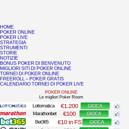
HOME
POKER ONLINE
POKER LIVE
STRATEGIA
STRUMENTI
STORIE
NOTIZIE
BONUS POKER DI BENVENUTO
MIGLIORI SITI DI POKER ONLINE
TORNEI DI POKER ONLINE
FREEROLL – POKER GRATIS
CALENDARIO TORNEI DI POKER LIVE
POKER ONLINE
Le migliori Poker Room
€1.200
Lottomatica
GIOCA
€100
Marathonbet
GIOCA
€10 in FS
Bet365
GIOCA