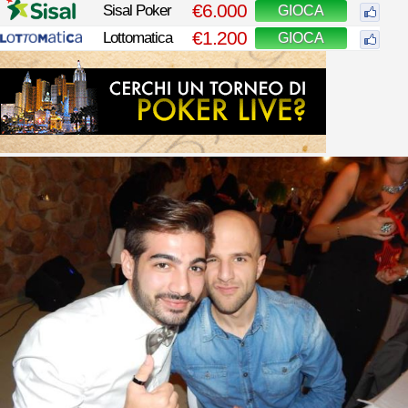
€6.000
Sisal Poker
GIOCA
€1.200
Lottomatica
GIOCA