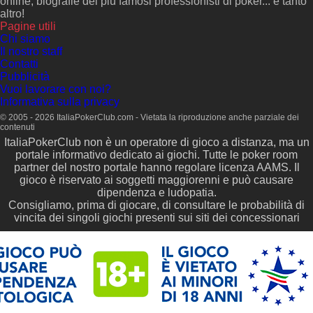
online, biografie dei più famosi professionisti di poker... e tanto
altro!
Pagine utili
Chi siamo
Il nostro staff
Contatti
Pubblicità
Vuoi lavorare con noi?
Informativa sulla privacy
© 2005 - 2026 ItaliaPokerClub.com - Vietata la riproduzione anche parziale dei
contenuti
ItaliaPokerClub non è un operatore di gioco a distanza, ma un
portale informativo dedicato ai giochi. Tutte le poker room
partner del nostro portale hanno regolare licenza AAMS. Il
gioco è riservato ai soggetti maggiorenni e può causare
dipendenza e ludopatia.
Consigliamo, prima di giocare, di consultare le probabilità di
vincita dei singoli giochi presenti sui siti dei concessionari