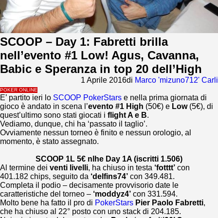
SCOOP – Day 1: Fabretti brilla
nell’evento #1 Low! Agus, Cavanna,
Babic e Speranza in top 20 dell’High
1 Aprile 2016
di
Marco 'mizuno712' Carli
POKER ONLINE
E’ partito ieri lo
SCOOP PokerStars
e nella prima giornata di
gioco è andato in scena l’
evento #1 High
(50€) e
Low
(5€), di
quest’ultimo sono stati giocati i
flight A e B
.
Vediamo, dunque, chi ha ‘passato il taglio’.
Ovviamente nessun torneo è finito e nessun orologio, al
momento, è stato assegnato.
SCOOP 1L 5€ nlhe Day 1A (iscritti 1.506)
Al termine dei
venti livelli
, ha chiuso in testa
‘fotttt’
con
401.182 chips, seguito da
‘delfins74’
con 349.481.
Completa il podio – decisamente provvisorio date le
caratteristiche del torneo –
‘moddyz4’
con 331.594.
Molto bene ha fatto il pro di
PokerStars
Pier Paolo Fabretti
,
che ha chiuso al 22° posto con uno stack di 204.185.