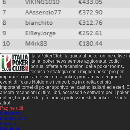
ItaliaPokerClub: la guida al poker online e live in
Italia; poker news sempre aggiornate, codici
bonus, offerte e recensioni delle poker rooms,
tecnica e strategia con i migliori poker pro per
imparare a giocare e vincere a poker, programma dei grandi
eventi di Texas Holdem e i video blog in diretta dei più
importanti tornei di poker sportivo nei casino italiani ed esteri. E
ancora recensioni di film, libri, accessori e software per il poker
online, biografie dei più famosi professionisti di poker... e tanto
altro!
Pagine utili
Chi siamo
Il nostro staff
Contatti
Pubblicità