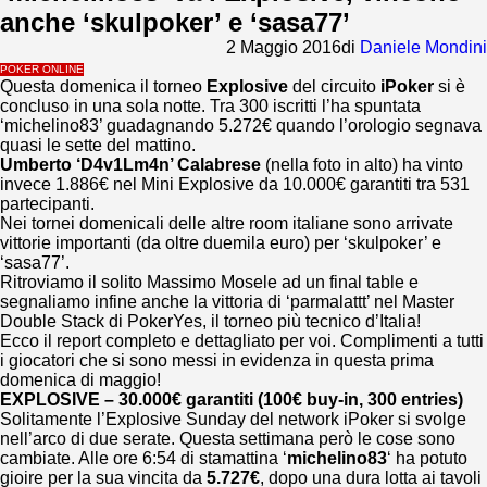
anche ‘skulpoker’ e ‘sasa77’
2 Maggio 2016
di
Daniele Mondini
POKER ONLINE
Questa domenica il torneo
Explosive
del circuito
iPoker
si è
concluso in una sola notte. Tra 300 iscritti l’ha spuntata
‘michelino83’ guadagnando 5.272€ quando l’orologio segnava
quasi le sette del mattino.
Umberto ‘D4v1Lm4n’ Calabrese
(nella foto in alto) ha vinto
invece 1.886€ nel Mini Explosive da 10.000€ garantiti tra 531
partecipanti.
Nei tornei domenicali delle altre room italiane sono arrivate
vittorie importanti (da oltre duemila euro) per ‘skulpoker’ e
‘sasa77’.
Ritroviamo il solito Massimo Mosele ad un final table e
segnaliamo infine anche la vittoria di ‘parmalattt’ nel Master
Double Stack di PokerYes, il torneo più tecnico d’Italia!
Ecco il report completo e dettagliato per voi. Complimenti a tutti
i giocatori che si sono messi in evidenza in questa prima
domenica di maggio!
EXPLOSIVE – 30.000€ garantiti (100€ buy-in, 300 entries)
Solitamente l’Explosive Sunday del network iPoker si svolge
nell’arco di due serate. Questa settimana però le cose sono
cambiate. Alle ore 6:54 di stamattina ‘
michelino83
‘ ha potuto
gioire per la sua vincita da
5.727€
, dopo una dura lotta ai tavoli