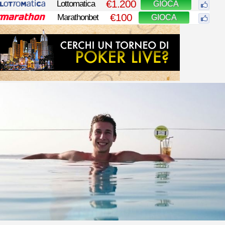
€1.200
Lottomatica
GIOCA
€100
Marathonbet
GIOCA