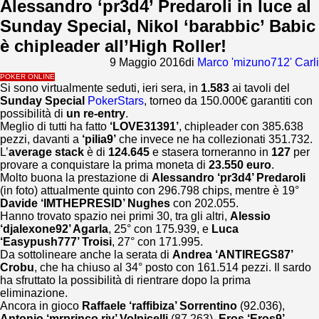
Alessandro ‘pr3d4’ Predaroli in luce al
Sunday Special, Nikol ‘barabbic’ Babic
è chipleader all’High Roller!
9 Maggio 2016
di
Marco 'mizuno712' Carli
POKER ONLINE
Si sono virtualmente seduti, ieri sera, in
1.583
ai tavoli del
Sunday Special
PokerStars
, torneo da 150.000€ garantiti con
possibilità di
un re-entry
.
Meglio di tutti ha fatto
‘LOVE31391’
, chipleader con 385.638
pezzi, davanti a
‘pilia9’
che invece ne ha collezionati 351.732.
L’
average stack
è di
124.645
e stasera torneranno in
127
per
provare a conquistare la prima moneta di
23.550 euro
.
Molto buona la prestazione di
Alessandro ‘pr3d4’ Predaroli
(in foto) attualmente quinto con 296.798 chips, mentre è 19°
Davide ‘IMTHEPRESID’ Nughes
con 202.055.
Hanno trovato spazio nei primi 30, tra gli altri,
Alessio
‘djalexone92’ Agarla
, 25° con 175.939, e
Luca
‘Easypush777’ Troisi
, 27° con 171.995.
Da sottolineare anche la serata di
Andrea ‘ANTIREGS87’
Crobu
, che ha chiuso al 34° posto con 161.514 pezzi. Il sardo
ha sfruttato la possibilità di rientrare dopo la prima
eliminazione.
Ancora in gioco
Raffaele ‘raffibiza’ Sorrentino
(92.036),
Antonio ‘mrprinco riv’ Volpicelli
(87.263),
Eros ‘Eros9’