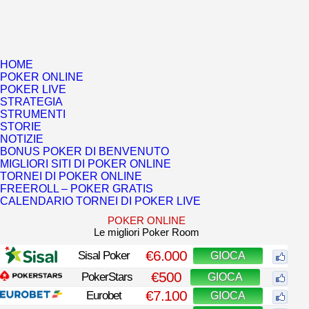
HOME
POKER ONLINE
POKER LIVE
STRATEGIA
STRUMENTI
STORIE
NOTIZIE
BONUS POKER DI BENVENUTO
MIGLIORI SITI DI POKER ONLINE
TORNEI DI POKER ONLINE
FREEROLL – POKER GRATIS
CALENDARIO TORNEI DI POKER LIVE
POKER ONLINE
Le migliori Poker Room
€6.000
Sisal Poker
GIOCA
€500
PokerStars
GIOCA
€7.100
Eurobet
GIOCA