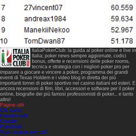
ItaliaPokerClub: la guida al poker online e live in
Italia; poker news sempre aggiornate, codici
bonus, offerte e recensioni delle poker rooms,
tecnica e strategia con i migliori poker pro per
imparare a giocare e vincere a poker, programma dei grandi
eventi di Texas Holdem e i video blog in diretta dei più
importanti tornei di poker sportivo nei casino italiani ed esteri. E
ancora recensioni di film, libri, accessori e software per il poker
online, biografie dei più famosi professionisti di poker... e tanto
altro!
Pagine utili
Chi siamo
Il nostro staff
Contatti
Pubblicità
Vuoi lavorare con noi?