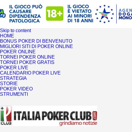
Skip to content
HOME
BONUS POKER DI BENVENUTO
MIGLIORI SITI DI POKER ONLINE
POKER ONLINE
TORNEI POKER ONLINE
TORNEI POKER GRATIS
POKER LIVE
CALENDARIO POKER LIVE
STRATEGIA
STORIE
POKER VIDEO
STRUMENTI