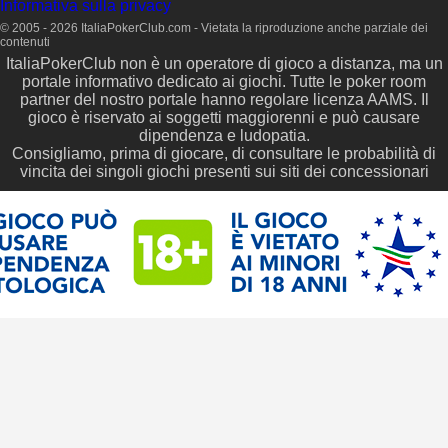
Informativa sulla privacy
© 2005 - 2026 ItaliaPokerClub.com - Vietata la riproduzione anche parziale dei
contenuti
ItaliaPokerClub non è un operatore di gioco a distanza, ma un
portale informativo dedicato ai giochi. Tutte le poker room
partner del nostro portale hanno regolare licenza AAMS. Il
gioco è riservato ai soggetti maggiorenni e può causare
dipendenza e ludopatia.
Consigliamo, prima di giocare, di consultare le probabilità di
vincita dei singoli giochi presenti sui siti dei concessionari