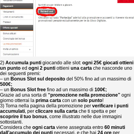
2)
Accumula punti
giocando alle slot:
ogni 25€ giocati ottieni
un punto
ed
ogni 2 punti
ottieni
una carta
che nasconde uno
dei seguenti premi:
– un
Bonus Slot sul deposito
del 50% fino ad un massimo di
500€;
– un
Bonus Slot free
fino ad un massimo di
100€;
Grazie ad una sorta di
“promozione nella promozione”
ogni
giorno otterrai la
prima carta
con un
solo punto
!
3) Torna nella pagina della promozione per
verificare i punti
accumulati
, per
cliccare sulla carta
che ti spetta e per
scoprire il tuo bonus
, come illustrato nelle due immagini
sottostanti.
Considera che
ogni carta
viene assegnata entro
60 minuti
dall’accumulo dei punti
necessari, e che hai
24 ore
per