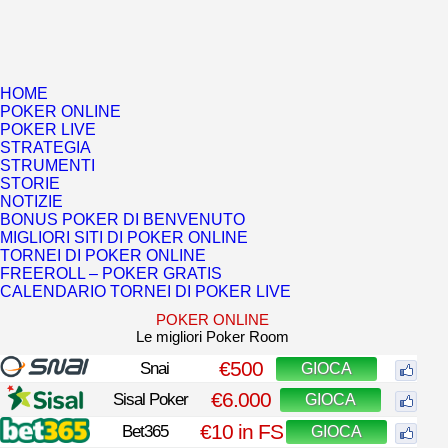
HOME
POKER ONLINE
POKER LIVE
STRATEGIA
STRUMENTI
STORIE
NOTIZIE
BONUS POKER DI BENVENUTO
MIGLIORI SITI DI POKER ONLINE
TORNEI DI POKER ONLINE
FREEROLL – POKER GRATIS
CALENDARIO TORNEI DI POKER LIVE
POKER ONLINE
Le migliori Poker Room
€500
Snai
GIOCA
€6.000
Sisal Poker
GIOCA
€10 in FS
Bet365
GIOCA