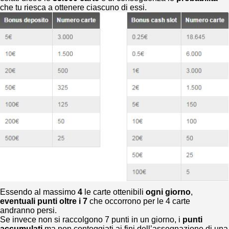
che tu riesca a ottenere ciascuno di essi.
Essendo al massimo
4
le carte ottenibili
ogni giorno
,
eventuali punti oltre i 7
che occorrono per le 4 carte
andranno persi.
Se invece non si raccolgono 7 punti in un giorno, i
punti
accumulati
ma non conteggiati ai fini dell’assegnazione di una