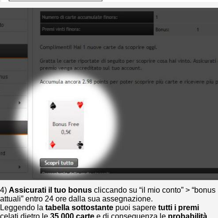
4)
Assicurati il tuo bonus
cliccando su “il mio conto” > “bonus
attuali” entro 24 ore dalla sua assegnazione.
Leggendo la
tabella sottostante
puoi sapere
tutti i premi
celati dietro le
35.000 carte
e di conseguenza le
probabilità