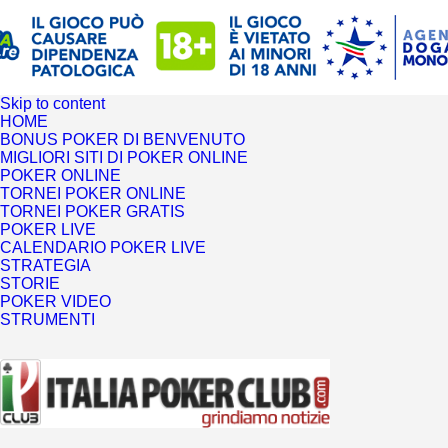
Skip to content
HOME
BONUS POKER DI BENVENUTO
MIGLIORI SITI DI POKER ONLINE
POKER ONLINE
TORNEI POKER ONLINE
TORNEI POKER GRATIS
POKER LIVE
CALENDARIO POKER LIVE
STRATEGIA
STORIE
POKER VIDEO
STRUMENTI