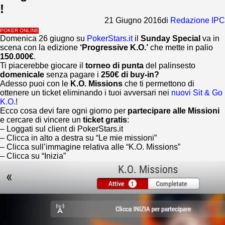
!
21 Giugno 2016
di
Redazione IPC
POKER ONLINE
Domenica 26 giugno su
PokerStars.it
il
Sunday Special
va in
scena con la edizione
‘Progressive K.O.’
che mette in palio
150.000€
.
Ti piacerebbe giocare il
torneo di punta
del palinsesto
domenicale
senza pagare i
250€ di buy-in?
Adesso puoi con le
K.O. Missions
che ti permettono di
ottenere un ticket eliminando i tuoi avversari nei
nuovi Sit & Go
K.O.
!
Ecco cosa devi fare ogni giorno per
partecipare alle Missioni
e cercare di vincere un
ticket gratis
:
– Loggati sul client di PokerStars.it
– Clicca in alto a destra su “Le mie missioni”
– Clicca sull’immagine relativa alle “K.O. Missions”
– Clicca su “Inizia”