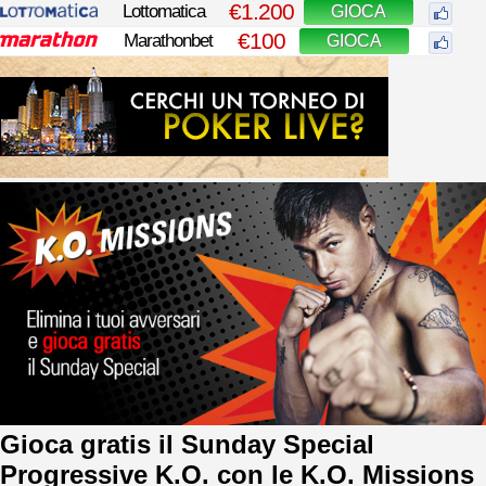
€1.200
Lottomatica
GIOCA
€100
Marathonbet
GIOCA
Gioca gratis il Sunday Special
Progressive K.O. con le K.O. Missions