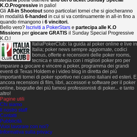
K.O.Progressive
in palio!
Gli
All-in Shootout
sono particolari tornei che si giocheranno
in modalità
6-handed
in cui si va continuamente in all-in fino a
quando rimangono i
6 vincitori.
Bello vero?
Iscriviti a PokerStars
e
partecipa alle K.O
Missions
per
giocare GRATIS
il Sunday Special Progressive
K.O.!
ItaliaPokerClub: la guida al poker online e live in
Italia; poker news sempre aggiornate, codici
bonus, offerte e recensioni delle poker rooms,
tecnica e strategia con i migliori poker pro per
imparare a giocare e vincere a poker, programma dei grandi
eventi di Texas Holdem e i video blog in diretta dei più
importanti tornei di poker sportivo nei casino italiani ed esteri. E
ancora recensioni di film, libri, accessori e software per il poker
online, biografie dei più famosi professionisti di poker... e tanto
altro!
Pagine utili
Chi siamo
Il nostro staff
Contatti
Pubblicità
Vuoi lavorare con noi?
Informativa sulla privacy