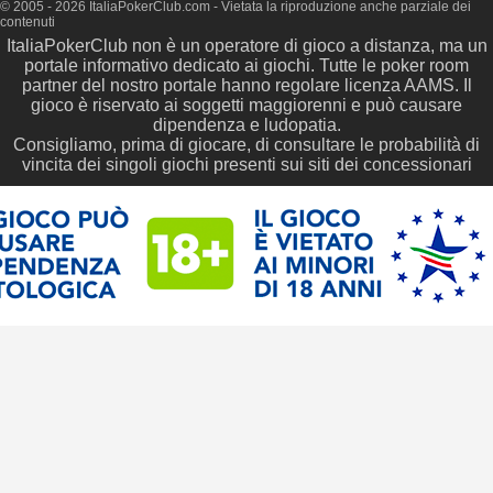
© 2005 - 2026 ItaliaPokerClub.com - Vietata la riproduzione anche parziale dei
contenuti
ItaliaPokerClub non è un operatore di gioco a distanza, ma un
portale informativo dedicato ai giochi. Tutte le poker room
partner del nostro portale hanno regolare licenza AAMS. Il
gioco è riservato ai soggetti maggiorenni e può causare
dipendenza e ludopatia.
Consigliamo, prima di giocare, di consultare le probabilità di
vincita dei singoli giochi presenti sui siti dei concessionari