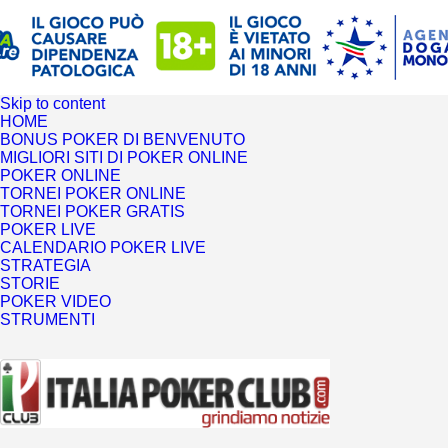
Skip to content
HOME
BONUS POKER DI BENVENUTO
MIGLIORI SITI DI POKER ONLINE
POKER ONLINE
TORNEI POKER ONLINE
TORNEI POKER GRATIS
POKER LIVE
CALENDARIO POKER LIVE
STRATEGIA
STORIE
POKER VIDEO
STRUMENTI