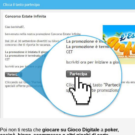
Poi non ti resta che
giocare su Gioco Digitale
a
poker,