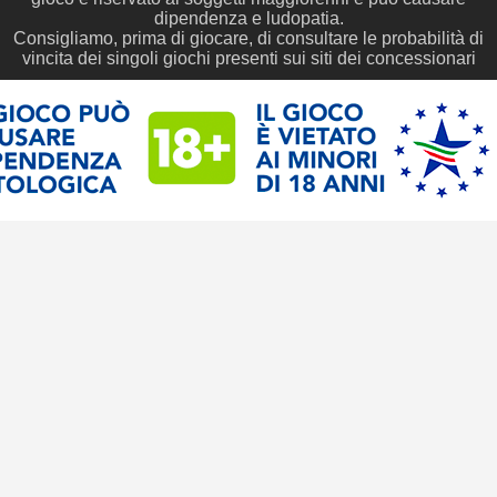
dipendenza e ludopatia.
Consigliamo, prima di giocare, di consultare le probabilità di
vincita dei singoli giochi presenti sui siti dei concessionari