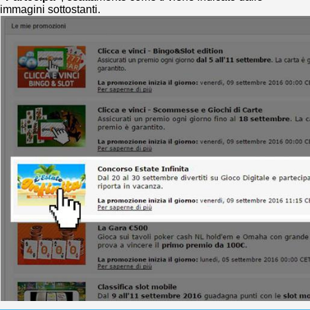
immagini sottostanti.