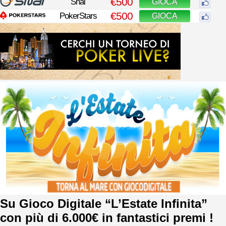
€500
Snai
GIOCA
€500
PokerStars
GIOCA
Su Gioco Digitale “L’Estate Infinita”
con più di 6.000€ in fantastici premi !