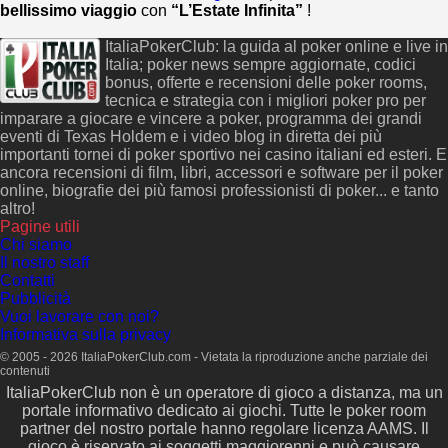
bellissimo viaggio
con
“L’Estate Infinita”
!
ItaliaPokerClub: la guida al poker online e live in
Italia; poker news sempre aggiornate, codici
bonus, offerte e recensioni delle poker rooms,
tecnica e strategia con i migliori poker pro per
imparare a giocare e vincere a poker, programma dei grandi
eventi di Texas Holdem e i video blog in diretta dei più
importanti tornei di poker sportivo nei casino italiani ed esteri. E
ancora recensioni di film, libri, accessori e software per il poker
online, biografie dei più famosi professionisti di poker... e tanto
altro!
Pagine utili
Chi siamo
Il nostro staff
Contatti
Pubblicità
Vuoi lavorare con noi?
Informativa sulla privacy
© 2005 - 2026 ItaliaPokerClub.com - Vietata la riproduzione anche parziale dei
contenuti
ItaliaPokerClub non è un operatore di gioco a distanza, ma un
portale informativo dedicato ai giochi. Tutte le poker room
partner del nostro portale hanno regolare licenza AAMS. Il
gioco è riservato ai soggetti maggiorenni e può causare