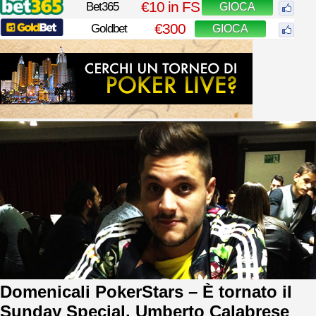
€10 in FS
Bet365
GIOCA
€300
Goldbet
GIOCA
Domenicali PokerStars – È tornato il
Sunday Special. Umberto Calabrese