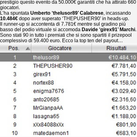
prestigio questo evento da 50.000€ garantiti che ha attirato 660
giocatori.
L’ha spuntata
Umberto ‘thelusor89’ Calabrese
, incassando
10.484€
dopo aver superato ‘THEPUSHER90’ in heads-up.
Il runner-up si accontenta di 7.781€ mentre sul gradino più
basso del podio virtuale si accomoda
Davide ‘girex91’ Marchi
.
Sono stati 90 in tutto i premiati che si sono spartiti il prizepool
complessivo di 59.400 euro. Ecco la top ten del payout…