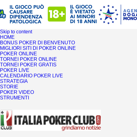
Skip to content
HOME
BONUS POKER DI BENVENUTO
MIGLIORI SITI DI POKER ONLINE
POKER ONLINE
TORNEI POKER ONLINE
TORNEI POKER GRATIS
POKER LIVE
CALENDARIO POKER LIVE
STRATEGIA
STORIE
POKER VIDEO
STRUMENTI