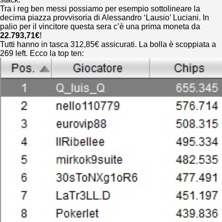
Tra i reg ben messi possiamo per esempio sottolineare la
decima piazza provvisoria di Alessandro ‘Lausio’ Luciani. In
palio per il vincitore questa sera c’è una prima moneta da
22.793,71€
!
Tutti hanno in tasca 312,85€ assicurati. La bolla è scoppiata a
269 left. Ecco la top ten: