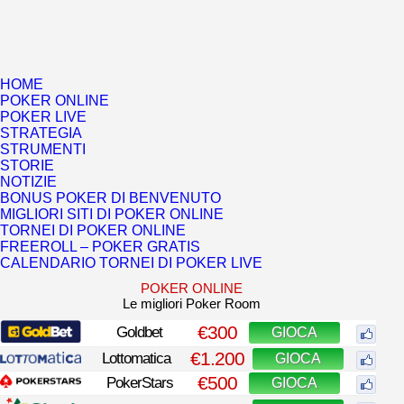
HOME
POKER ONLINE
POKER LIVE
STRATEGIA
STRUMENTI
STORIE
NOTIZIE
BONUS POKER DI BENVENUTO
MIGLIORI SITI DI POKER ONLINE
TORNEI DI POKER ONLINE
FREEROLL – POKER GRATIS
CALENDARIO TORNEI DI POKER LIVE
POKER ONLINE
Le migliori Poker Room
€300
Goldbet
GIOCA
€1.200
Lottomatica
GIOCA
€500
PokerStars
GIOCA