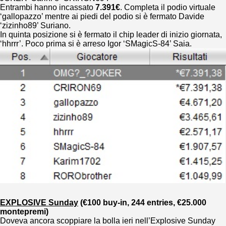
Entrambi hanno incassato
7.391€
. Completa il podio virtuale
‘gallopazzo’ mentre ai piedi del podio si è fermato Davide
‘zizinho89’ Suriano.
In quinta posizione si è fermato il chip leader di inizio giornata,
‘hhrrr’. Poco prima si è arreso Igor ‘SMagicS-84’ Saia.
EXPLOSIVE Sunday
(€100 buy-in, 244 entries, €25.000
montepremi)
Doveva ancora scoppiare la bolla ieri nell’Explosive Sunday