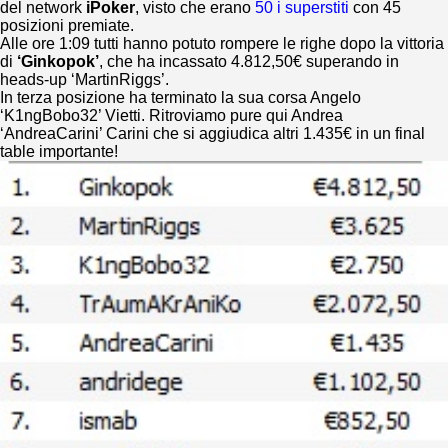
del network
iPoker
, visto che erano
50 i superstiti
con 45
posizioni premiate.
Alle ore 1:09 tutti hanno potuto rompere le righe dopo la vittoria
di
‘Ginkopok’
, che ha incassato 4.812,50€ superando in
heads-up ‘MartinRiggs’.
In terza posizione ha terminato la sua corsa Angelo
‘K1ngBobo32’ Vietti. Ritroviamo pure qui Andrea
‘AndreaCarini’ Carini che si aggiudica altri 1.435€ in un final
table importante!