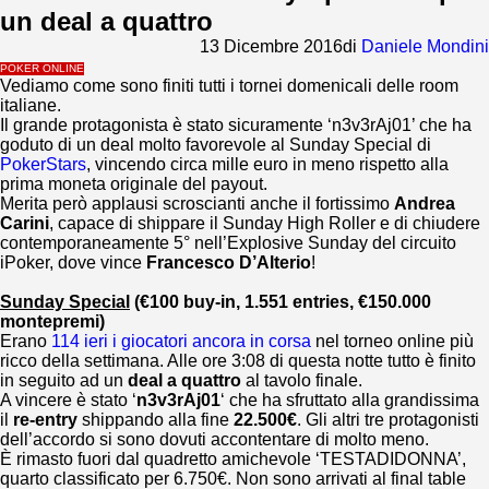
un deal a quattro
13 Dicembre 2016
di
Daniele Mondini
POKER ONLINE
Vediamo come sono finiti tutti i tornei domenicali delle room
italiane.
Il grande protagonista è stato sicuramente ‘n3v3rAj01’ che ha
goduto di un deal molto favorevole al Sunday Special di
PokerStars
, vincendo circa mille euro in meno rispetto alla
prima moneta originale del payout.
Merita però applausi scroscianti anche il fortissimo
Andrea
Carini
, capace di shippare il Sunday High Roller e di chiudere
contemporaneamente 5° nell’Explosive Sunday del circuito
iPoker, dove vince
Francesco D’Alterio
!
Sunday Special
(€100 buy-in, 1.551 entries, €150.000
montepremi)
Erano
114 ieri i giocatori ancora in corsa
nel torneo online più
ricco della settimana. Alle ore 3:08 di questa notte tutto è finito
in seguito ad un
deal a quattro
al tavolo finale.
A vincere è stato ‘
n3v3rAj01
‘ che ha sfruttato alla grandissima
il
re-entry
shippando alla fine
22.500€
. Gli altri tre protagonisti
dell’accordo si sono dovuti accontentare di molto meno.
È rimasto fuori dal quadretto amichevole ‘TESTADIDONNA’,
quarto classificato per 6.750€. Non sono arrivati al final table