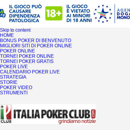
Skip to content
HOME
BONUS POKER DI BENVENUTO
MIGLIORI SITI DI POKER ONLINE
POKER ONLINE
TORNEI POKER ONLINE
TORNEI POKER GRATIS
POKER LIVE
CALENDARIO POKER LIVE
STRATEGIA
STORIE
POKER VIDEO
STRUMENTI