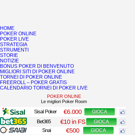
HOME
POKER ONLINE
POKER LIVE
STRATEGIA
STRUMENTI
STORIE
NOTIZIE
BONUS POKER DI BENVENUTO
MIGLIORI SITI DI POKER ONLINE
TORNEI DI POKER ONLINE
FREEROLL – POKER GRATIS
CALENDARIO TORNEI DI POKER LIVE
POKER ONLINE
Le migliori Poker Room
€6.000
Sisal Poker
GIOCA
€10 in FS
Bet365
GIOCA
€500
Snai
GIOCA