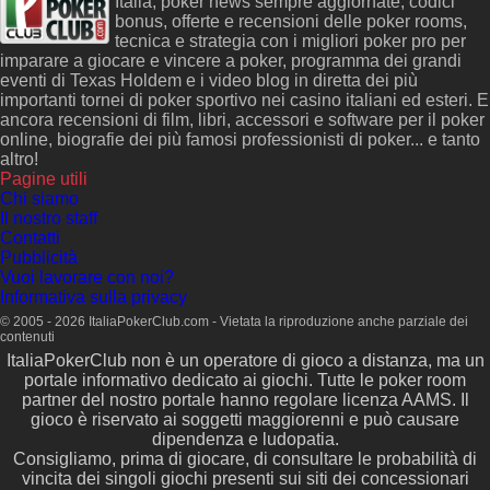
Italia; poker news sempre aggiornate, codici
bonus, offerte e recensioni delle poker rooms,
tecnica e strategia con i migliori poker pro per
imparare a giocare e vincere a poker, programma dei grandi
eventi di Texas Holdem e i video blog in diretta dei più
importanti tornei di poker sportivo nei casino italiani ed esteri. E
ancora recensioni di film, libri, accessori e software per il poker
online, biografie dei più famosi professionisti di poker... e tanto
altro!
Pagine utili
Chi siamo
Il nostro staff
Contatti
Pubblicità
Vuoi lavorare con noi?
Informativa sulla privacy
© 2005 - 2026 ItaliaPokerClub.com - Vietata la riproduzione anche parziale dei
contenuti
ItaliaPokerClub non è un operatore di gioco a distanza, ma un
portale informativo dedicato ai giochi. Tutte le poker room
partner del nostro portale hanno regolare licenza AAMS. Il
gioco è riservato ai soggetti maggiorenni e può causare
dipendenza e ludopatia.
Consigliamo, prima di giocare, di consultare le probabilità di
vincita dei singoli giochi presenti sui siti dei concessionari