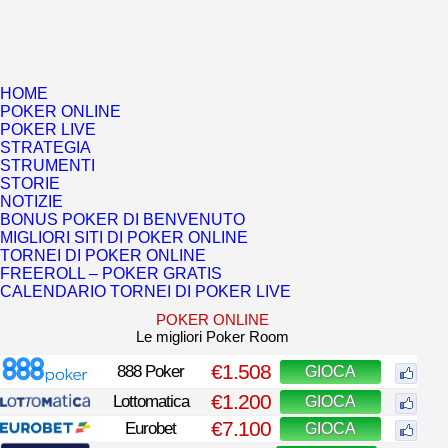
HOME
POKER ONLINE
POKER LIVE
STRATEGIA
STRUMENTI
STORIE
NOTIZIE
BONUS POKER DI BENVENUTO
MIGLIORI SITI DI POKER ONLINE
TORNEI DI POKER ONLINE
FREEROLL – POKER GRATIS
CALENDARIO TORNEI DI POKER LIVE
POKER ONLINE
Le migliori Poker Room
€1.508
888 Poker
GIOCA
€1.200
Lottomatica
GIOCA
€7.100
Eurobet
GIOCA