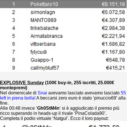
EXPLOSIVE Sunday
(100€ buy-in, 255 iscritti, 25.000€
montepremi)
Nel domenicale di
Snai
avevamo lasciato avevamo lasciato
55
left in piena bolla!
A beccarsi zero euro è stato ‘pinuccio69’ alla
fine.
Alle 00:48 invece ‘
Gh0StM4n
‘ si è aggiudicato il premio più
ricco superando in heads-up il rivale ‘PinaColada90’.
Completa il podio virtuale ‘Natgul’. Ecco il loro payout: