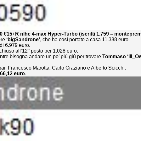
€15+R nlhe 4-max Hyper-Turbo (iscritti 1.759 – monteprem
ore
‘bigSandrone’
, che ha così portato a casa 11.388 euro.
 di 6.979 euro.
 chiuso all’12° posto per 1.028 euro.
ntre bisogna andare un po’ più giù per trovare
Tommaso ‘ill_Ow
bar, Francesco Marotta, Carlo Graziano e Alberto Scicchi.
66,12 euro
.