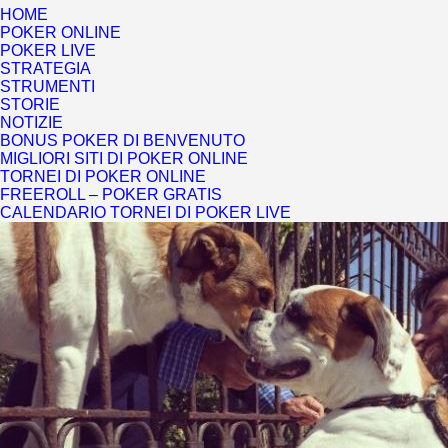
HOME
POKER ONLINE
POKER LIVE
STRATEGIA
STRUMENTI
STORIE
NOTIZIE
BONUS POKER DI BENVENUTO
MIGLIORI SITI DI POKER ONLINE
TORNEI DI POKER ONLINE
FREEROLL – POKER GRATIS
CALENDARIO TORNEI DI POKER LIVE