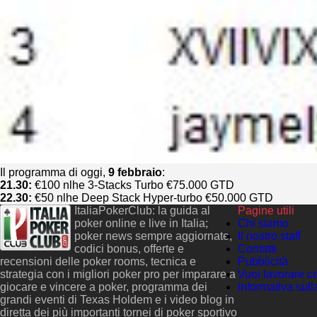
Il programma di oggi,
9 febbraio
:
21.30:
€100 nlhe 3-Stacks Turbo €75.000 GTD
22.30:
€50 nlhe Deep Stack Hyper-turbo €50.000 GTD
ItaliaPokerClub: la guida al
Pagine utili
poker online e live in Italia;
Chi siamo
poker news sempre aggiornate,
Il nostro staff
codici bonus, offerte e
Contatti
recensioni delle poker rooms, tecnica e
Pubblicità
strategia con i migliori poker pro per imparare a
Vuoi lavorare c
giocare e vincere a poker, programma dei
Informativa sull
grandi eventi di Texas Holdem e i video blog in
diretta dei più importanti tornei di poker sportivo