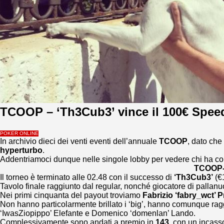
TCOOP – ‘Th3Cub3’ vince il 100€ Speed
POKER ONLINE
In archivio dieci dei venti eventi dell’annuale
TCOOP
, dato che
hyperturbo
.
Addentriamoci dunque nelle singole lobby per vedere chi ha conqu
TCOOP-0
Il torneo è terminato alle 02.48 con il successo di
‘Th3Cub3’
(€1
Tavolo finale raggiunto dal regular, nonché giocatore di pallanu
Nei primi cinquanta del payout troviamo
Fabrizio ‘fabry_wct’ P
Non hanno particolarmente brillato i ‘big’, hanno comunque ra
‘IwasZiopippo’ Elefante e Domenico ‘domenlan’ Lando.
Complessivamente sono andati a premio in
143
, con un incas