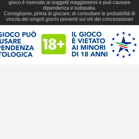
gioco è riservato ai soggetti maggiorenni e può causare
dipendenza e ludopatia.
Consigliamo, prima di giocare, di consultare le probabilità di
vincita dei singoli giochi presenti sui siti dei concessionari