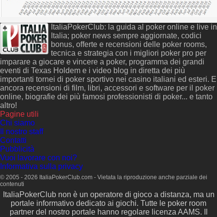
ItaliaPokerClub: la guida al poker online e live in
Italia; poker news sempre aggiornate, codici
bonus, offerte e recensioni delle poker rooms,
tecnica e strategia con i migliori poker pro per
imparare a giocare e vincere a poker, programma dei grandi
eventi di Texas Holdem e i video blog in diretta dei più
importanti tornei di poker sportivo nei casino italiani ed esteri. E
ancora recensioni di film, libri, accessori e software per il poker
online, biografie dei più famosi professionisti di poker... e tanto
altro!
Pagine utili
Chi siamo
Il nostro staff
Contatti
Pubblicità
Vuoi lavorare con noi?
Informativa sulla privacy
© 2005 - 2026 ItaliaPokerClub.com - Vietata la riproduzione anche parziale dei
contenuti
ItaliaPokerClub non è un operatore di gioco a distanza, ma un
portale informativo dedicato ai giochi. Tutte le poker room
partner del nostro portale hanno regolare licenza AAMS. Il