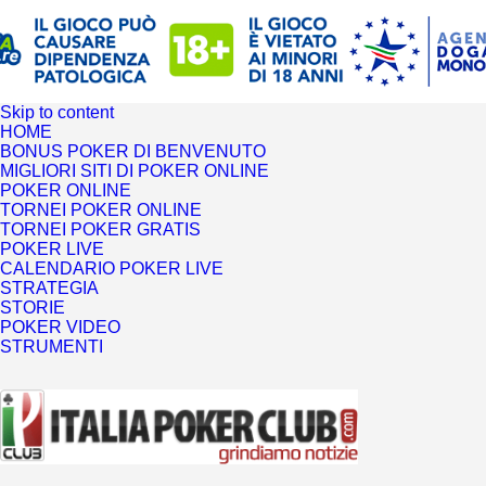
Skip to content
HOME
BONUS POKER DI BENVENUTO
MIGLIORI SITI DI POKER ONLINE
POKER ONLINE
TORNEI POKER ONLINE
TORNEI POKER GRATIS
POKER LIVE
CALENDARIO POKER LIVE
STRATEGIA
STORIE
POKER VIDEO
STRUMENTI