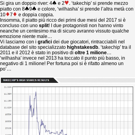
Si gira un doppio river: 4
e 2
. ‘takechip’ si prende mezzo
piatto con 8
9
e colore, ‘wilhasha’ si prende l’altra metà con
10
7
e doppia coppia.
Insomma, il piatto più ricco dei primi due mesi del 2017 si è
concluso con uno
split
! I due protagonisti non hanno vinto
neanche un centesimo ma di sicuro avranno vissuto qualche
emozione niente male…
Vi lasciamo con i
grafici
dei due giocatori, rintracciabili nel
database del sito specializzato
highstakesdb
. ‘takechip’ tra il
2011 e il 2012 è stato in positivo di
oltre 1 milione
…
‘wilhasha’ invece nel 2013 ha toccato il punto più basso, in
negativo di 1 milione! Per fortuna poi si è rifatto almeno un
po’…