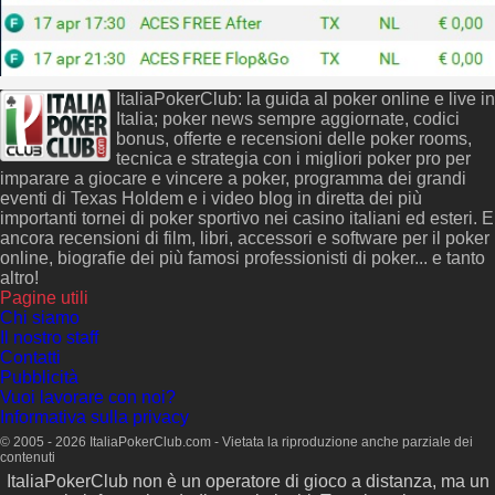
ItaliaPokerClub: la guida al poker online e live in
Italia; poker news sempre aggiornate, codici
bonus, offerte e recensioni delle poker rooms,
tecnica e strategia con i migliori poker pro per
imparare a giocare e vincere a poker, programma dei grandi
eventi di Texas Holdem e i video blog in diretta dei più
importanti tornei di poker sportivo nei casino italiani ed esteri. E
ancora recensioni di film, libri, accessori e software per il poker
online, biografie dei più famosi professionisti di poker... e tanto
altro!
Pagine utili
Chi siamo
Il nostro staff
Contatti
Pubblicità
Vuoi lavorare con noi?
Informativa sulla privacy
© 2005 - 2026 ItaliaPokerClub.com - Vietata la riproduzione anche parziale dei
contenuti
ItaliaPokerClub non è un operatore di gioco a distanza, ma un