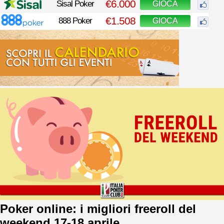
€6.000
Sisal Poker
GIOCA
€1.508
888 Poker
GIOCA
Poker online: i migliori freeroll del
weekend 17-18 aprile