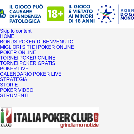
Skip to content
HOME
BONUS POKER DI BENVENUTO
MIGLIORI SITI DI POKER ONLINE
POKER ONLINE
TORNEI POKER ONLINE
TORNEI POKER GRATIS
POKER LIVE
CALENDARIO POKER LIVE
STRATEGIA
STORIE
POKER VIDEO
STRUMENTI