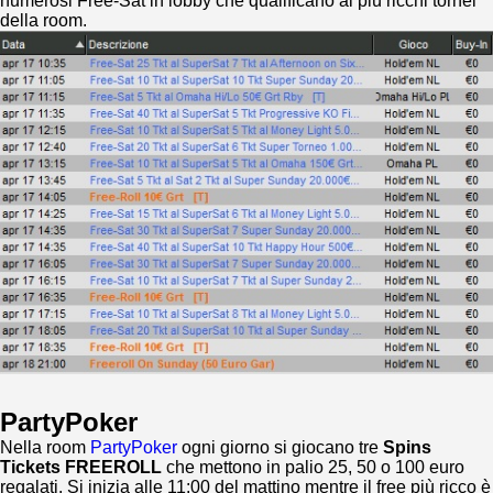
numerosi Free-Sat in lobby che qualificano ai più ricchi tornei
della room.
PartyPoker
Nella room
PartyPoker
ogni giorno si giocano tre
Spins
Tickets FREEROLL
che mettono in palio 25, 50 o 100 euro
regalati. Si inizia alle 11:00 del mattino mentre il free più ricco è