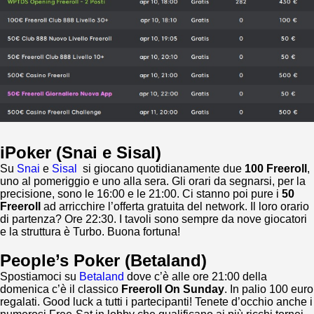
iPoker (Snai e Sisal)
Su
Snai
e
Sisal
si giocano quotidianamente due
100 Freeroll
,
uno al pomeriggio e uno alla sera. Gli orari da segnarsi, per la
precisione, sono le 16:00 e le 21:00. Ci stanno poi pure i
50
Freeroll
ad arricchire l’offerta gratuita del network. Il loro orario
di partenza? Ore 22:30. I tavoli sono sempre da nove giocatori
e la struttura è Turbo. Buona fortuna!
People’s Poker (Betaland)
Spostiamoci su
Betaland
dove c’è alle ore 21:00 della
domenica c’è il classico
Freeroll On Sunday
. In palio 100 euro
regalati. Good luck a tutti i partecipanti! Tenete d’occhio anche i