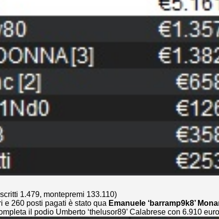
iscritti 1.479, montepremi 133.110)
ri e 260 posti pagati è stato qua
Emanuele ‘barramp9k8’ Monar
ompleta il podio Umberto ‘thelusor89’ Calabrese con 6.910 euro 