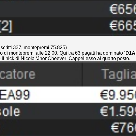
iscritti 337, montepremi 75.825)
 di montepremi alle 22:00. Qui tra 63 pagati ha dominato ‘
D1A
 il nick di Nicola ‘JhonCheever’ Cappellesso al quarto posto.