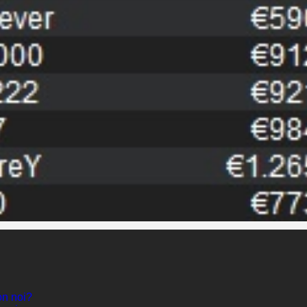
on noi?