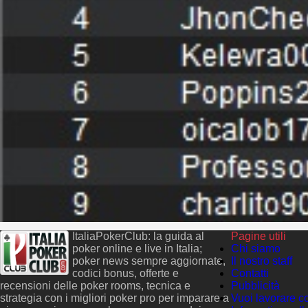
ItaliaPokerClub: la guida al
Pagine utili
poker online e live in Italia;
Chi siamo
poker news sempre aggiornate,
Il nostro staff
codici bonus, offerte e
Contatti
recensioni delle poker rooms, tecnica e
Pubblicità
strategia con i migliori poker pro per imparare a
Vuoi lavorare c