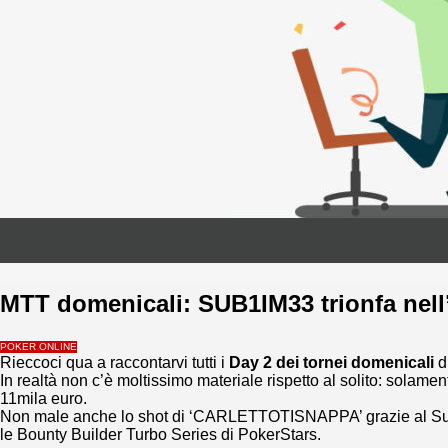
MTT domenicali: SUB1IM33 trionfa ne
POKER ONLINE
Rieccoci qua a raccontarvi tutti i
Day 2 dei tornei domenicali
d
In realtà non c’è moltissimo materiale rispetto al solito: solam
11mila euro.
Non male anche lo shot di ‘CARLETTOTISNAPPA’ grazie al Super 
le Bounty Builder Turbo Series di PokerStars.