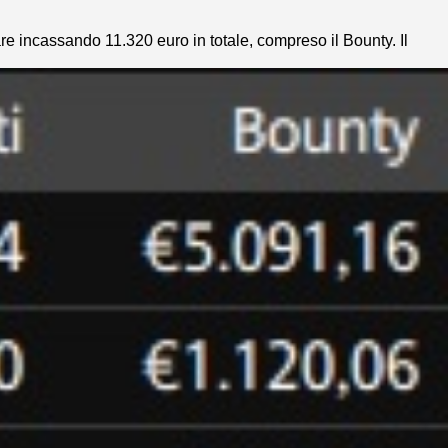
fare incassando 11.320 euro in totale, compreso il Bounty. Il