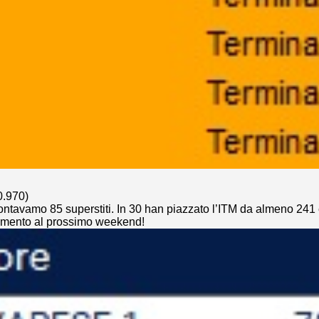
0.970)
ntavamo 85 superstiti. In 30 han piazzato l’ITM da almeno 241 eur
tamento al prossimo weekend!