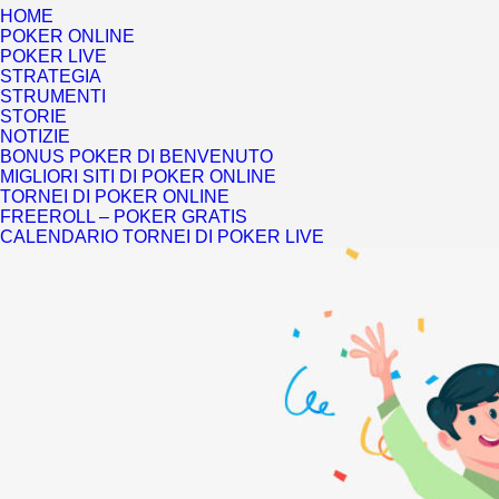
HOME
POKER ONLINE
POKER LIVE
STRATEGIA
STRUMENTI
STORIE
NOTIZIE
BONUS POKER DI BENVENUTO
MIGLIORI SITI DI POKER ONLINE
TORNEI DI POKER ONLINE
FREEROLL – POKER GRATIS
CALENDARIO TORNEI DI POKER LIVE