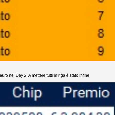
o nel Day 2. A mettere tutti in riga è stato infine