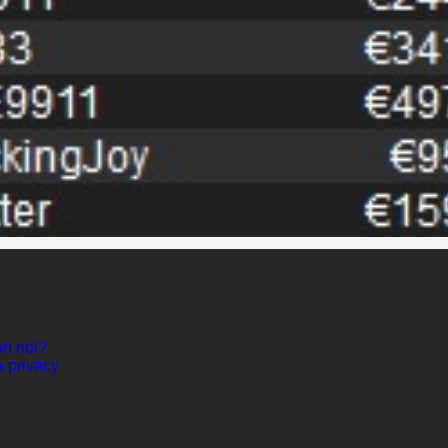
on noi?
a privacy