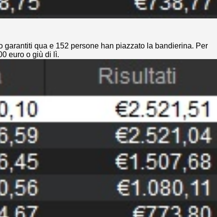
 garantiti qua e 152 persone han piazzato la bandierina. Per
0 euro o giù di lì.