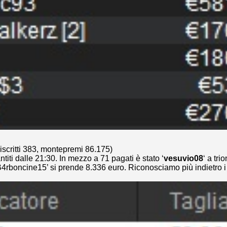
iscritti 383, montepremi 86.175)
ntiti dalle 21:30. In mezzo a 71 pagati è stato ‘
vesuvio08
‘ a tri
‘B4rboncine15’ si prende 8.336 euro. Riconosciamo più indietro i 