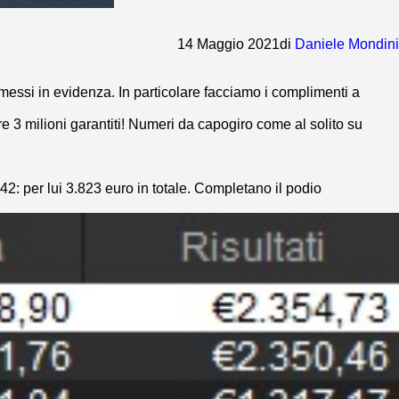
14 Maggio 2021
di
Daniele Mondini
o messi in evidenza. In particolare facciamo i complimenti a
 3 milioni garantiti! Numeri da capogiro come al solito su
2:42: per lui 3.823 euro in totale. Completano il podio