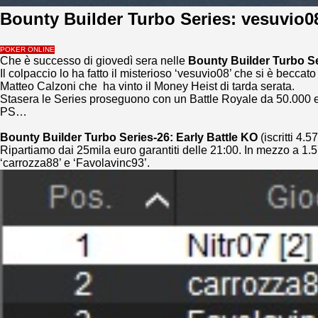
Bounty Builder Turbo Series: vesuvio08 
POKER ONLINE
Che è successo di giovedì sera nelle
Bounty Builder Turbo S
Il colpaccio lo ha fatto il misterioso ‘vesuvio08’ che si è beccat
Matteo Calzoni che ha vinto il Money Heist di tarda serata.
Stasera le Series proseguono con un Battle Royale da 50.000 eur
PS…
Bounty Builder Turbo Series-26: Early Battle KO
(iscritti 4
Ripartiamo dai 25mila euro garantiti delle 21:00. In mezzo a 1.574
‘carrozza88’ e ‘Favolavinc93’.