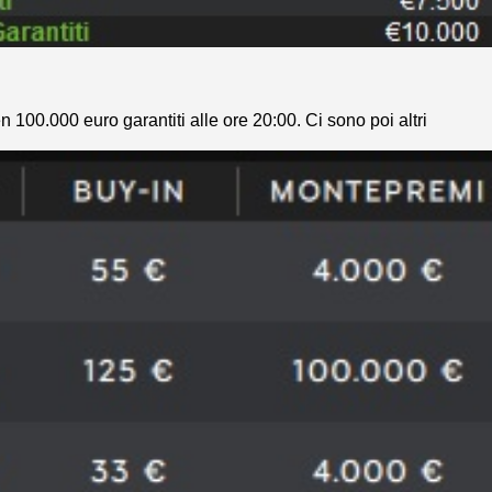
en 100.000 euro garantiti alle ore 20:00. Ci sono poi altri