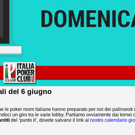
ali del 6 giugno
e le poker room italiane hanno preparato per noi dei palinsesti 
oci un giro tra le varie lobby. Partiamo ovviamente dai tornei di
ntiti
del ‘punto it’, dovete salvarvi il link al
nostro calendario gio