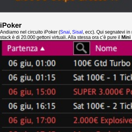
iPoker
Andiamo nel circuito iPoker (
Snai
,
Sisal
, ecc). Qui segnatevi in 
stack è di 20.000 gettoni virtuali. Alla stessa ora c’è pure il
Mini