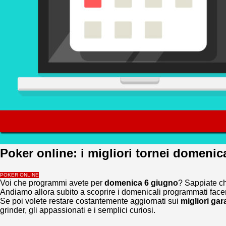
Poker online: i migliori tornei domenic
POKER ONLINE
Voi che programmi avete per
domenica 6 giugno
? Sappiate ch
Andiamo allora subito a scoprire i domenicali programmati facend
Se poi volete restare costantemente aggiornati sui
migliori gara
grinder, gli appassionati e i semplici curiosi.