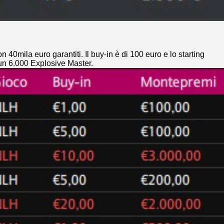
n 40mila euro garantiti. Il buy-in è di 100 euro e lo starting
un 6.000 Explosive Master.