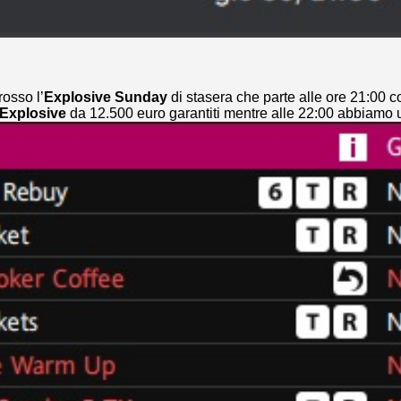
rosso l’
Explosive Sunday
di stasera che parte alle ore 21:00 co
 Explosive
da 12.500 euro garantiti mentre alle 22:00 abbiamo 