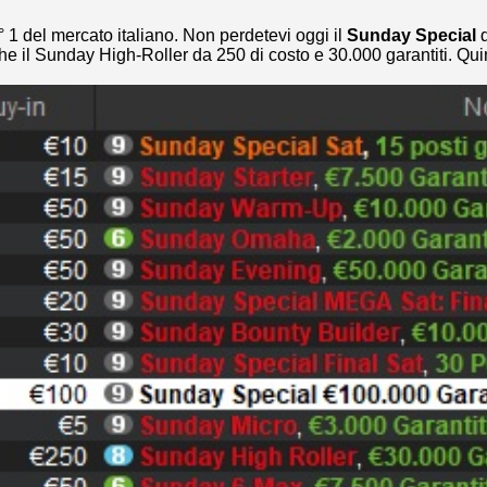
1 del mercato italiano. Non perdetevi oggi il
Sunday Special
d
e il Sunday High-Roller da 250 di costo e 30.000 garantiti. Quin