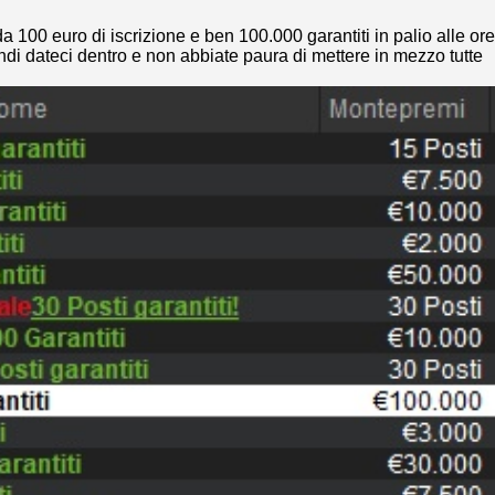
a 100 euro di iscrizione e ben 100.000 garantiti in palio alle ore
di dateci dentro e non abbiate paura di mettere in mezzo tutte