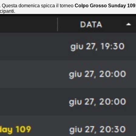
. Questa domenica spicca il torneo
Colpo Grosso Sunday 109
cipanti.