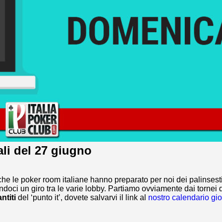
ali del 27 giugno
he le poker room italiane hanno preparato per noi dei palinsest
oci un giro tra le varie lobby. Partiamo ovviamente dai tornei di
ntiti
del ‘punto it’, dovete salvarvi il link al
nostro calendario gio