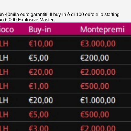
n 40mila euro garantiti. Il buy-in è di 100 euro e lo starting
un 6.000 Explosive Master.