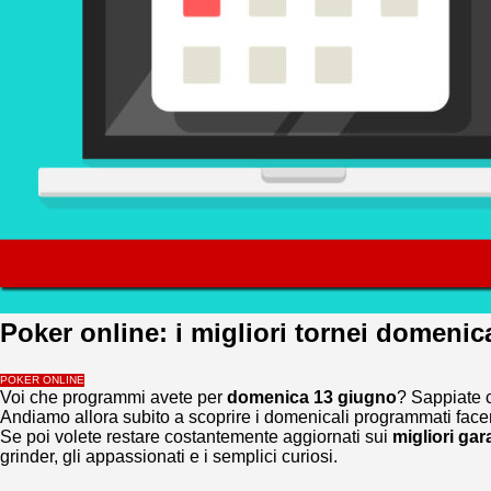
Poker online: i migliori tornei domenic
POKER ONLINE
Voi che programmi avete per
domenica 13 giugno
? Sappiate c
Andiamo allora subito a scoprire i domenicali programmati facend
Se poi volete restare costantemente aggiornati sui
migliori gara
grinder, gli appassionati e i semplici curiosi.