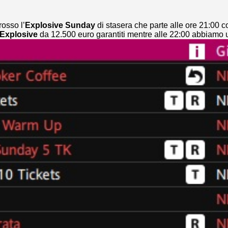
rosso l’
Explosive Sunday
di stasera che parte alle ore 21:00 co
 Explosive
da 12.500 euro garantiti mentre alle 22:00 abbiamo 