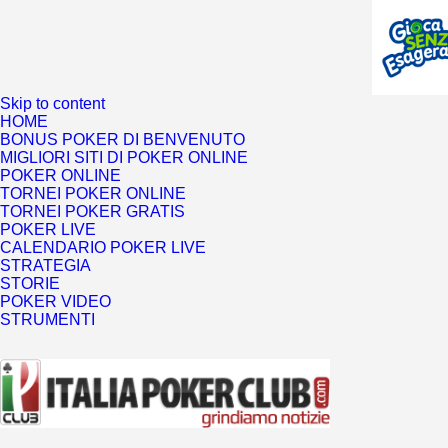
Skip to content
HOME
BONUS POKER DI BENVENUTO
MIGLIORI SITI DI POKER ONLINE
POKER ONLINE
TORNEI POKER ONLINE
TORNEI POKER GRATIS
POKER LIVE
CALENDARIO POKER LIVE
STRATEGIA
STORIE
POKER VIDEO
STRUMENTI