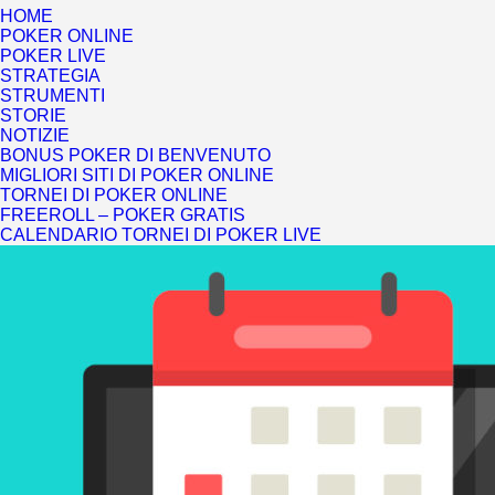
HOME
POKER ONLINE
POKER LIVE
STRATEGIA
STRUMENTI
STORIE
NOTIZIE
BONUS POKER DI BENVENUTO
MIGLIORI SITI DI POKER ONLINE
TORNEI DI POKER ONLINE
FREEROLL – POKER GRATIS
CALENDARIO TORNEI DI POKER LIVE