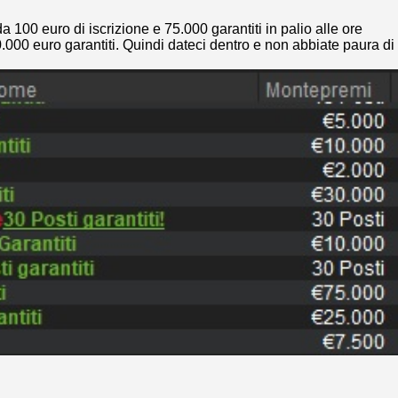
a 100 euro di iscrizione e 75.000 garantiti in palio alle ore
.000 euro garantiti. Quindi dateci dentro e non abbiate paura di